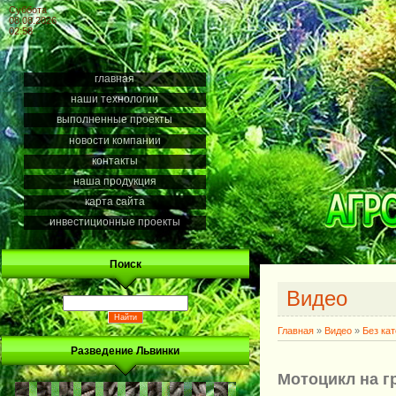
Суббота
08.08.2026
02:58
главная
наши технологии
выполненные проекты
новости компании
контакты
наша продукция
карта сайта
инвестиционные проекты
Поиск
Видео
Главная
»
Видео
»
Без ка
Разведение Львинки
Мотоцикл на г