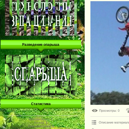
Разведение опарыша
Статистика
Просмотры
: 0
Онлайн всего:
1
Описание материал
Гостей:
1
Пользователей:
0