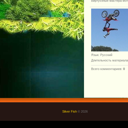
Виртуозные мастера мот
Язык
: Русский
Длительность материала
Всего комментариев
:
0
Silver Fish
© 2026