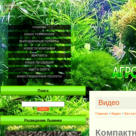
Суббота
08.08.2026
21:33
главная
наши технологии
выполненные проекты
новости компании
контакты
наша продукция
карта сайта
инвестиционные проекты
Поиск
Видео
Главная
»
Видео
»
Без ка
Разведение Львинки
Компактн