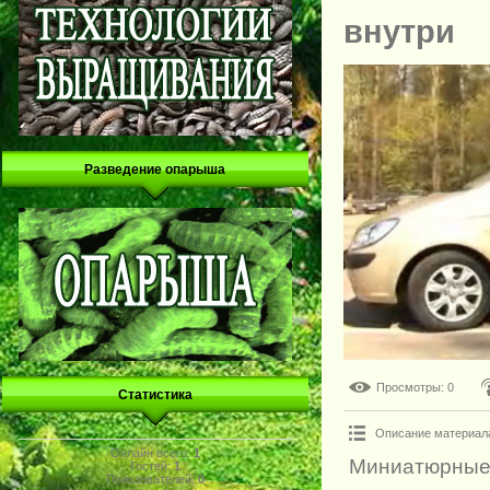
внутри
Разведение опарыша
Просмотры
: 0
Статистика
Описание материал
Онлайн всего:
1
Миниатюрные
Гостей:
1
Пользователей:
0