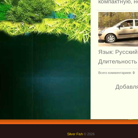
компактную, н
Язык
: Русский
Длительность
Всего комментариев
:
0
Добавля
Silver Fish
© 2026