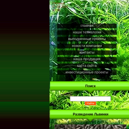
Пятница
07.08.2026
07:26
главная
наши технологии
выполненные проекты
новости компании
контакты
наша продукция
карта сайта
инвестиционные проекты
Поиск
Разведение Львинки