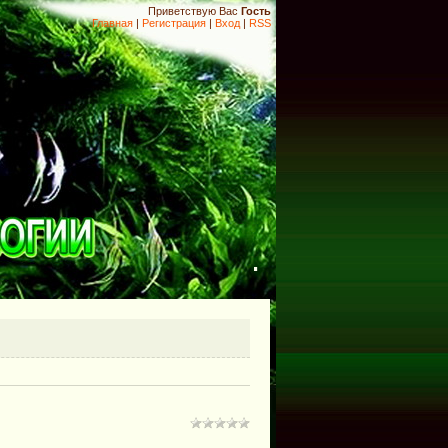
Приветствую Вас
Гость
Главная
|
Регистрация
|
Вход
|
RSS
.