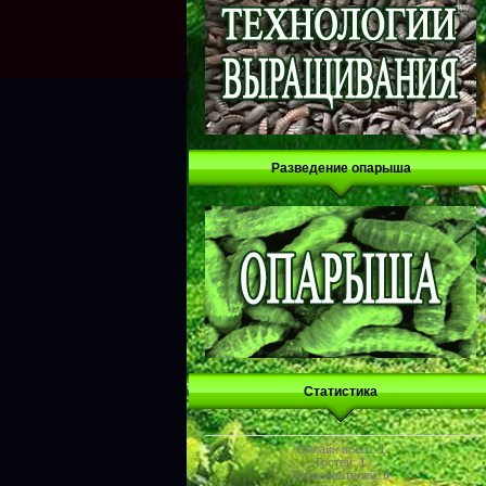
Разведение опарыша
Статистика
Онлайн всего:
1
Гостей:
1
Пользователей:
0