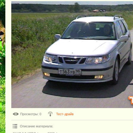
Просмотры
: 0
Тест–драйв
Описание материала
: