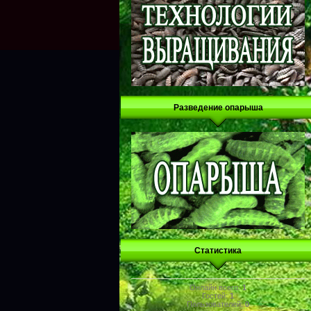
Разведение опарыша
Статистика
Онлайн всего:
1
Гостей:
1
Пользователей:
0