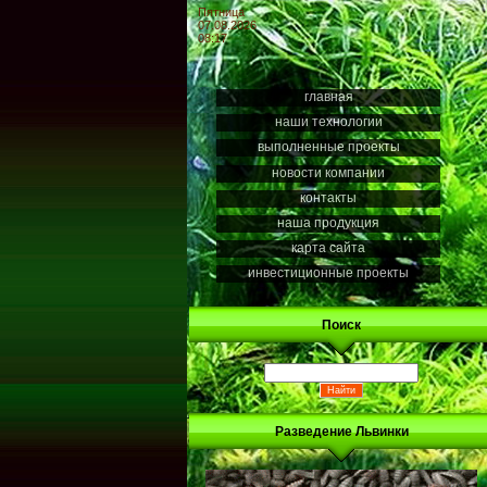
Пятница
07.08.2026
08:17
главная
наши технологии
выполненные проекты
новости компании
контакты
наша продукция
карта сайта
инвестиционные проекты
Поиск
Разведение Львинки