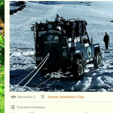
Просмотры
: 0
Человек, автомобиль и Гора
Описание материала
: