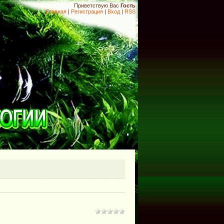
Приветствую Вас
Гость
Главная
|
Регистрация
|
Вход
|
RSS
.