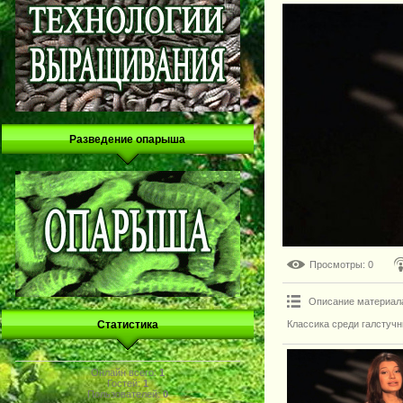
Разведение опарыша
Просмотры
: 0
Описание материал
Классика среди галстуч
Статистика
Онлайн всего:
1
Гостей:
1
Пользователей:
0