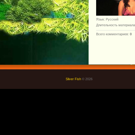
Язык
: Русский
Длительность материала
Всего комментариев
:
0
Silver Fish
© 2026