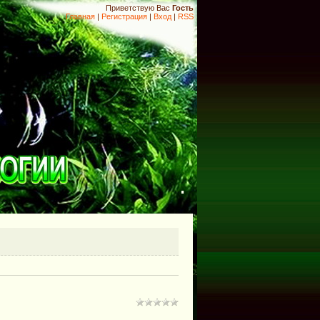
Приветствую Вас
Гость
Главная
|
Регистрация
|
Вход
|
RSS
.