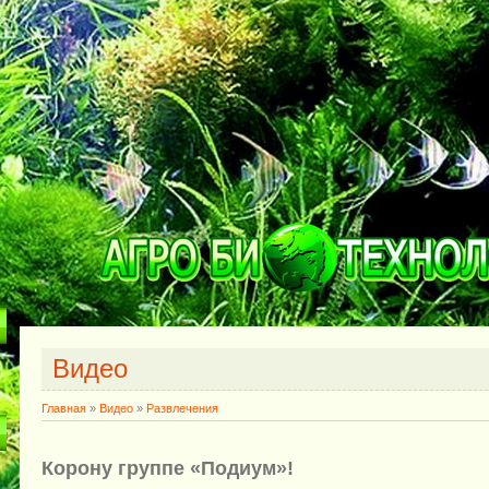
Видео
Главная
»
Видео
»
Развлечения
Корону группе «Подиум»!