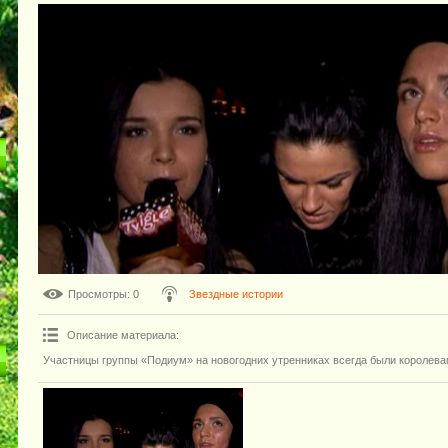
Просмотры
: 0
Звездные истории
Описание материала
:
Участницы группы «Подиум» на новогодних утренниках всегда были королева