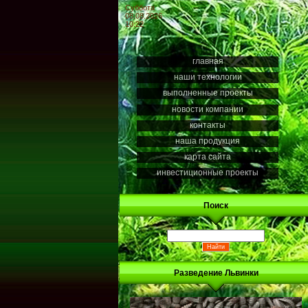
Суббота
08.08.2026
10:22
главная
наши технологии
выполненные проекты
новости компании
контакты
наша продукция
карта сайта
инвестиционные проекты
Поиск
Разведение Львинки