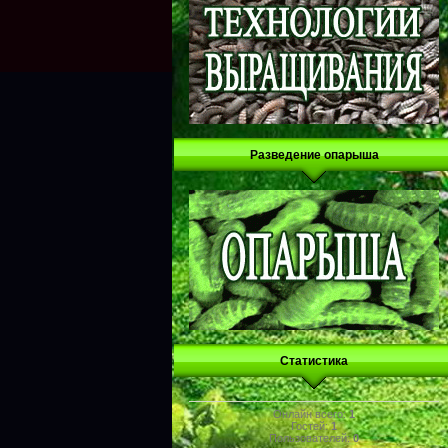
Разведение опарыша
Статистика
Онлайн всего:
1
Гостей:
1
Пользователей:
0