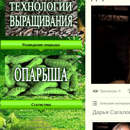
Разведение опарыша
Просмотры
: 0
Описание материал
Статистика
Дарья Сагалов
Онлайн всего:
1
Гостей:
1
Пользователей:
0