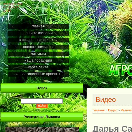
Воскресенье
09.08.2026
16:16
главная
наши технологии
выполненные проекты
новости компании
контакты
наша продукция
карта сайта
инвестиционные проекты
Поиск
Видео
Главная
»
Видео
»
Развле
Разведение Львинки
Дарья Са