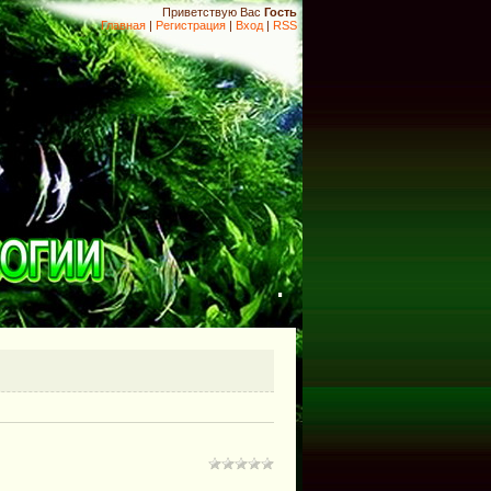
Приветствую Вас
Гость
Главная
|
Регистрация
|
Вход
|
RSS
.