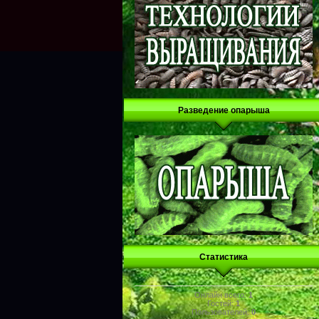
Разведение опарыша
Статистика
Онлайн всего:
1
Гостей:
1
Пользователей:
0