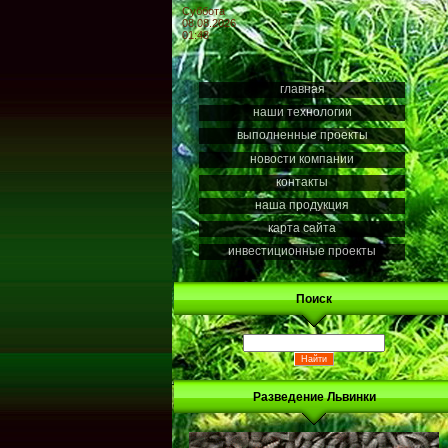
Суббота
08.08.2026
01:48
главная
наши технологии
выполненные проекты
новости компании
контакты
наша продукция
карта сайта
инвестиционные проекты
Поиск
Разведение Львинки