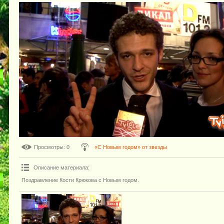
Просмотры
: 0
«С Новым годом» от звезды
Описание материала
:
Поздравление Кости Крюкова с Новым годом.