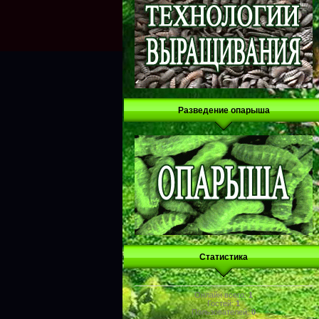
Разведение опарыша
Статистика
Онлайн всего:
1
Гостей:
1
Пользователей:
0