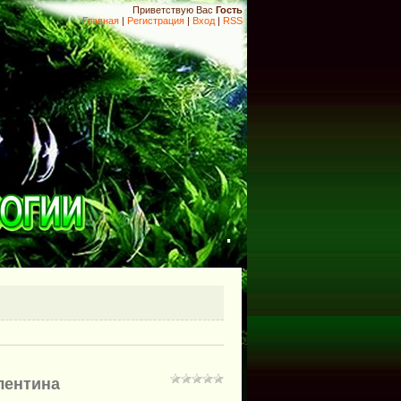
Приветствую Вас
Гость
Главная
|
Регистрация
|
Вход
|
RSS
.
лентина