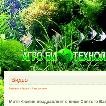
Видео
Главная
»
Видео
»
Развлечения
Митя Фомин поздравляет с днем Святого Ва