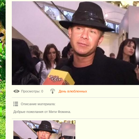
Просмотры
: 0
День влюбленных
Описание материала
:
Добрые пожелания от Мити Фомина.