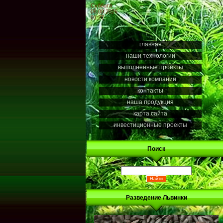
Суббота
08.08.2026
01:27
главная
наши технологии
выполненные проекты
новости компании
контакты
наша продукция
карта сайта
инвестиционные проекты
Поиск
Разведение Львинки