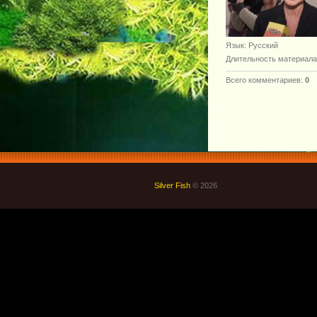
Язык
: Русский
Длительность материала
Всего комментариев
:
0
Silver Fish
© 2026