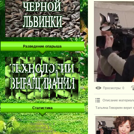
Разведение опарыша
Просмотры
: 0
Описание материал
Татьяна Геворкян верит 
Статистика
Онлайн всего:
1
Гостей:
1
Пользователей:
0