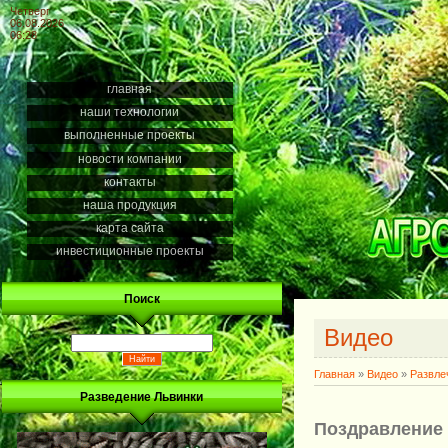
Четверг
06.08.2026
06:28
главная
наши технологии
выполненные проекты
новости компании
контакты
наша продукция
карта сайта
инвестиционные проекты
Поиск
Видео
Главная
»
Видео
»
Развле
Разведение Львинки
Поздравление 