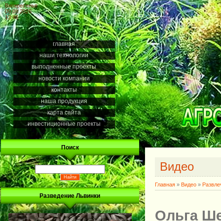
Воскресенье
09.08.2026
13:46
главная
наши технологии
выполненные проекты
новости компании
контакты
наша продукция
карта сайта
инвестиционные проекты
Поиск
Видео
Главная
»
Видео
»
Развле
Разведение Львинки
Ольга Ше