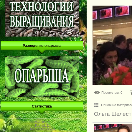
Разведение опарыша
Просмотры
: 0
Описание материал
Статистика
Ольга Шелест
Онлайн всего:
1
Гостей:
1
Пользователей:
0