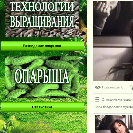
Разведение опарыша
Просмотры
: 0
Описание материал
Статистика
Зара поздравляет мужчи
Онлайн всего:
1
Гостей:
1
Пользователей:
0