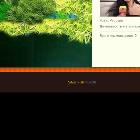
Язык
: Русский
Длительность материала
Всего комментариев
:
0
Silver Fish
© 2026