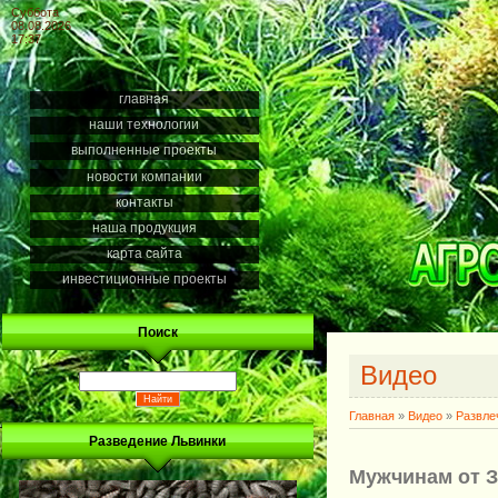
Суббота
08.08.2026
17:37
главная
наши технологии
выполненные проекты
новости компании
контакты
наша продукция
карта сайта
инвестиционные проекты
Поиск
Видео
Главная
»
Видео
»
Развле
Разведение Львинки
Мужчинам от 