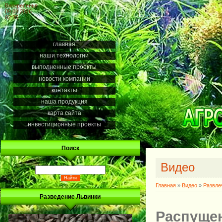
Воскресенье
09.08.2026
02:35
главная
наши технологии
выполненные проекты
новости компании
контакты
наша продукция
карта сайта
инвестиционные проекты
Поиск
Видео
Главная
»
Видео
»
Развле
Разведение Львинки
Распуще