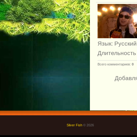
Язык
: Русский
Длительность
Всего комментариев
:
0
Добавля
Silver Fish
© 2026