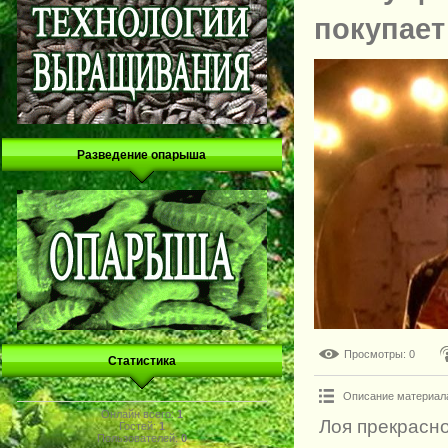
покупает
Разведение опарыша
Просмотры
: 0
Статистика
Описание материал
Онлайн всего:
1
Лоя прекрасно
Гостей:
1
Пользователей:
0