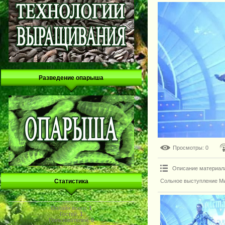
Разведение опарыша
Просмотры
: 0
Описание материал
Сольное выступление М
Статистика
Онлайн всего:
1
Гостей:
1
Пользователей:
0