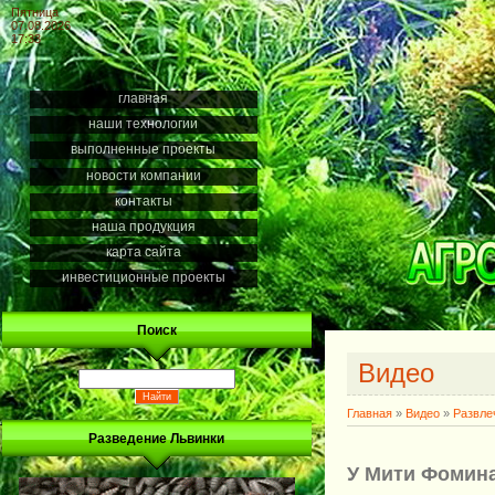
Пятница
07.08.2026
17:33
главная
наши технологии
выполненные проекты
новости компании
контакты
наша продукция
карта сайта
инвестиционные проекты
Поиск
Видео
Главная
»
Видео
»
Развле
Разведение Львинки
У Мити Фомина