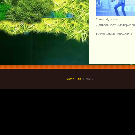
Язык
: Русский
Длительность материала
Всего комментариев
:
0
Silver Fish
© 2026