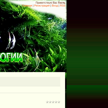
Приветствую Вас
Гость
Главная
|
Регистрация
|
Вход
|
RSS
.