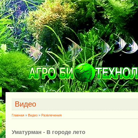
Видео
Главная
»
Видео
»
Развлечения
Уматурман - В городе лето