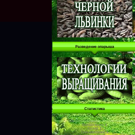
Разведение опарыша
Статистика
Онлайн всего:
1
Гостей:
1
Пользователей:
0