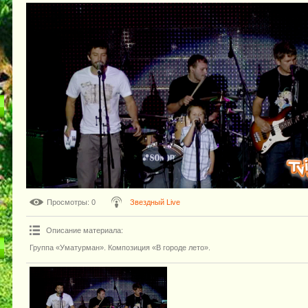
Просмотры
: 0
Звездный Live
Описание материала
:
Группа «Уматурман». Композиция «В городе лето».