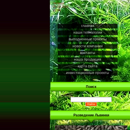
Четверг
06.08.2026
22:04
главная
наши технологии
выполненные проекты
новости компании
контакты
наша продукция
карта сайта
инвестиционные проекты
Поиск
Разведение Львинки