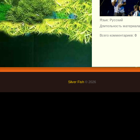
Язык
: Русский
Длительность материала
Всего комментариев
:
0
Silver Fish
© 2026