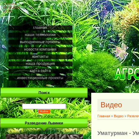
Суббота
08.08.2026
19:20
главная
наши технологии
выполненные проекты
новости компании
контакты
наша продукция
карта сайта
инвестиционные проекты
Поиск
Видео
Главная
»
Видео
»
Развле
Разведение Львинки
Уматурман - У