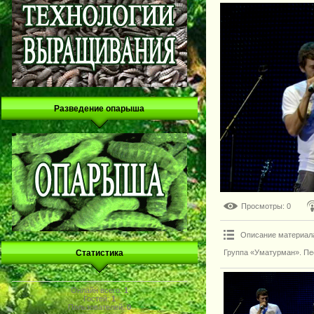
Разведение опарыша
Просмотры
: 0
Описание материал
Группа «Уматурман». Пе
Статистика
Онлайн всего:
1
Гостей:
1
Пользователей:
0