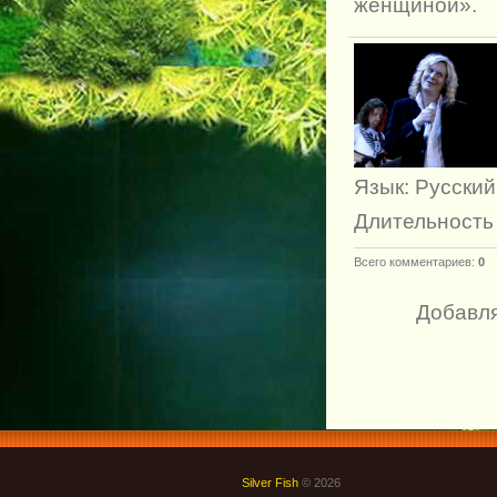
женщиной».
Язык
: Русский
Длительность
Всего комментариев
:
0
Добавля
Silver Fish
© 2026