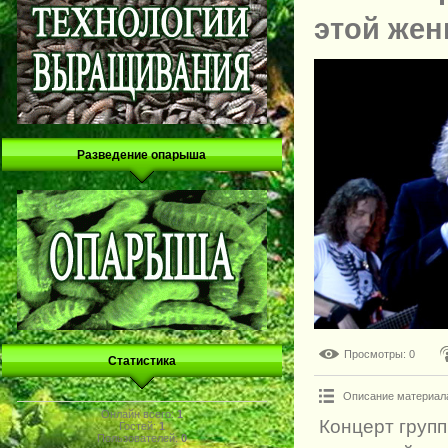
этой же
Разведение опарыша
Просмотры
: 0
Статистика
Описание материал
Онлайн всего:
1
Концерт групп
Гостей:
1
Пользователей:
0