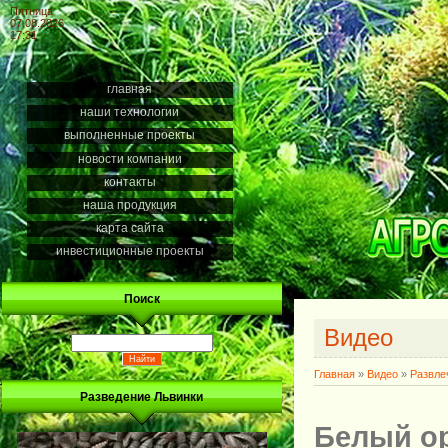
Пятница
07.08.2026
17:31
главная
наши технологии
выполненные проекты
новости компании
контакты
наша продукция
карта сайта
инвестиционные проекты
Поиск
Видео
Главная
»
Видео
»
Развле
Разведение Львинки
Белый ор