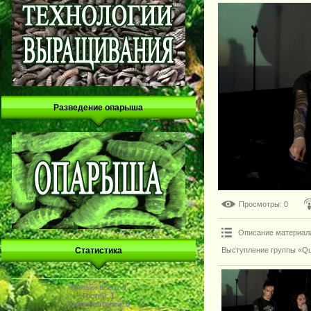
Разведение опарыша
Просмотры
: 0
Описание материал
Выступление группы «Que
Статистика
Онлайн всего:
1
Гостей:
1
Пользователей:
0