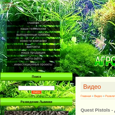
Пятница
07.08.2026
18:47
главная
наши технологии
выполненные проекты
новости компании
контакты
наша продукция
карта сайта
инвестиционные проекты
Поиск
Видео
Главная
»
Видео
»
Развле
Разведение Львинки
Quest Pistols -