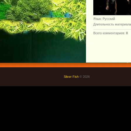
Язык
: Русский
Длительность материала
Всего комментариев
:
0
Silver Fish
© 2026