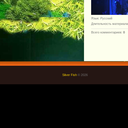
Язык
: Русский
Длительность материала
Всего комментариев
:
0
Silver Fish
© 2026