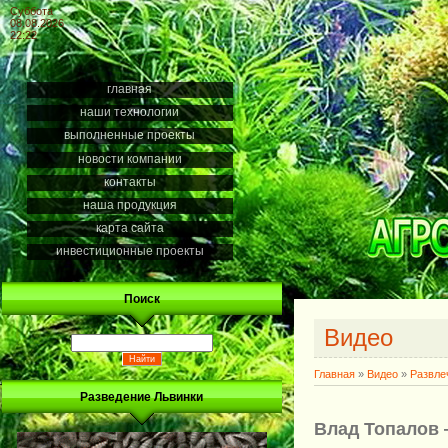
Суббота
08.08.2026
22:22
главная
наши технологии
выполненные проекты
новости компании
контакты
наша продукция
карта сайта
инвестиционные проекты
Поиск
Видео
Главная
»
Видео
»
Развле
Разведение Львинки
Влад Топалов