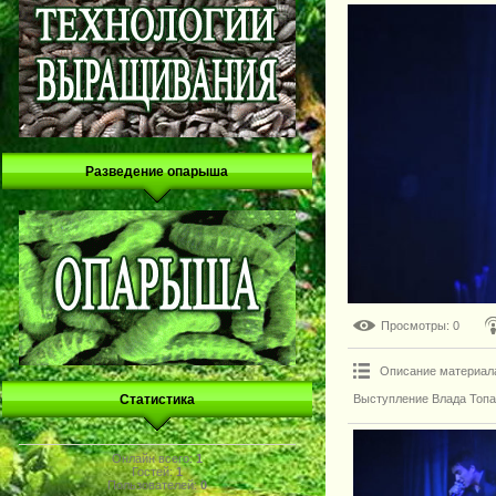
Разведение опарыша
Просмотры
: 0
Описание материал
Выступление Влада Топа
Статистика
Онлайн всего:
1
Гостей:
1
Пользователей:
0