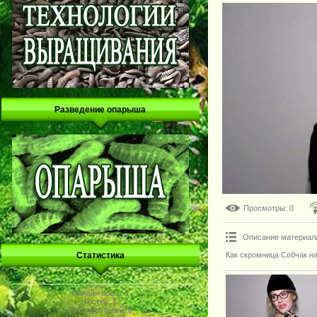
Разведение опарыша
Просмотры
: 0
Описание материал
Как скромница Собчак н
Статистика
Онлайн всего:
1
Гостей:
1
Пользователей:
0