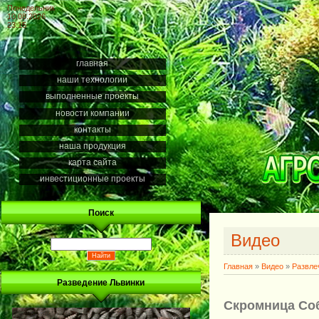
Понедельник
10.08.2026
23:15
главная
наши технологии
выполненные проекты
новости компании
контакты
наша продукция
карта сайта
инвестиционные проекты
Поиск
Видео
Главная
»
Видео
»
Развле
Разведение Львинки
Скромница Со