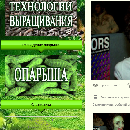
Разведение опарыша
Просмотры
: 0
Описание материал
Зеленые ноги, собачий 
Статистика
Онлайн всего:
1
Гостей:
1
Пользователей:
0