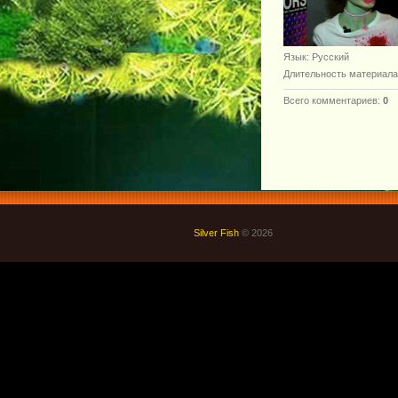
Язык
: Русский
Длительность материала
Всего комментариев
:
0
Silver Fish
© 2026