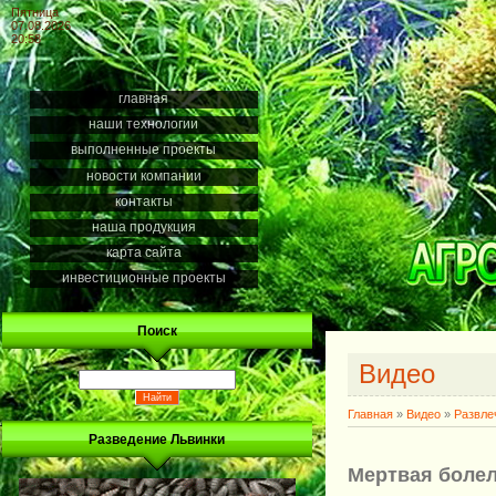
Пятница
07.08.2026
20:58
главная
наши технологии
выполненные проекты
новости компании
контакты
наша продукция
карта сайта
инвестиционные проекты
Поиск
Видео
Главная
»
Видео
»
Развле
Разведение Львинки
Мертвая боле