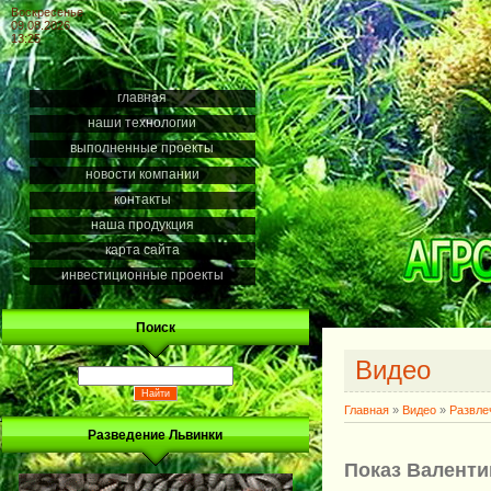
Воскресенье
09.08.2026
13:25
главная
наши технологии
выполненные проекты
новости компании
контакты
наша продукция
карта сайта
инвестиционные проекты
Поиск
Видео
Главная
»
Видео
»
Развле
Разведение Львинки
Показ Валент