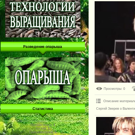
Разведение опарыша
Просмотры
: 0
Описание материал
Сергей Зверев о Валент
Статистика
Онлайн всего:
1
Гостей:
1
Пользователей:
0