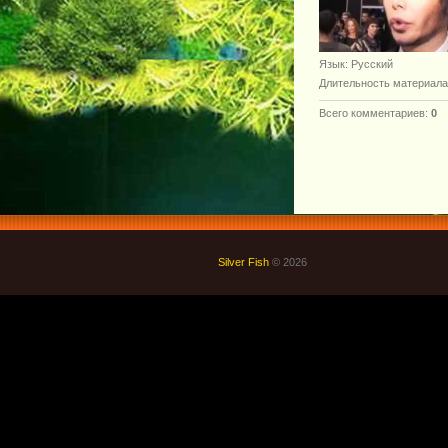
Язык
: Русский
Длительность материала
Всего комментариев
:
0
Silver Fish
© 2026