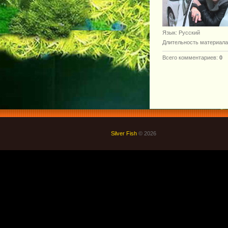
Язык
: Русский
Длительность материала
Всего комментариев
:
0
Silver Fish
© 2026