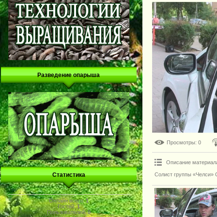
Разведение опарыша
Просмотры
: 0
Описание материал
Солист группы «Челси» 
Статистика
Онлайн всего:
1
Гостей:
1
Пользователей:
0