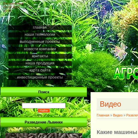
Воскресенье
09.08.2026
15:07
главная
наши технологии
выполненные проекты
новости компании
контакты
наша продукция
карта сайта
инвестиционные проекты
Поиск
Видео
Главная
»
Видео
»
Развле
Разведение Львинки
Какие машины