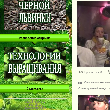
Разведение опарыша
Просмотры
: 0
Описание материал
Очень длинный анекдот 
Статистика
Онлайн всего:
1
Гостей:
1
Пользователей:
0