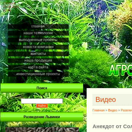
Суббота
08.08.2026
02:46
главная
наши технологии
выполненные проекты
новости компании
контакты
наша продукция
карта сайта
инвестиционные проекты
Поиск
Видео
Главная
»
Видео
»
Развле
Разведение Львинки
Анекдот от Со