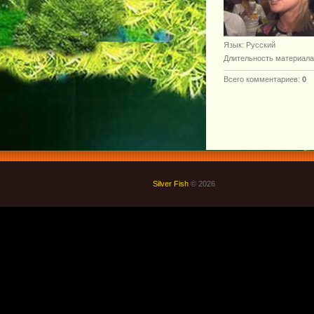
Язык
: Русский
Длительность материала
Всего комментариев
:
0
Silver Fish
© 2026