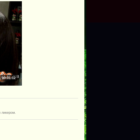
00:01:12
м ликером.