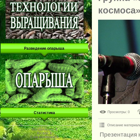
космоса
Разведение опарыша
Просмотры
: 0
Статистика
Описание материал
Онлайн всего:
1
Гостей:
1
Презентация 
Пользователей:
0