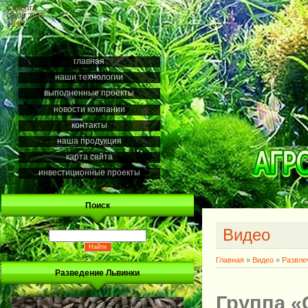
Суббота
08.08.2026
16:07
главная
наши технологии
выполненные проекты
новости компании
контакты
наша продукция
карта сайта
инвестиционные проекты
Поиск
Видео
Главная
»
Видео
»
Развле
Разведение Львинки
Группа «