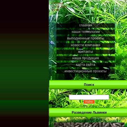
Пятница
07.08.2026
09:46
главная
наши технологии
выполненные проекты
новости компании
контакты
наша продукция
карта сайта
инвестиционные проекты
Поиск
Разведение Львинки