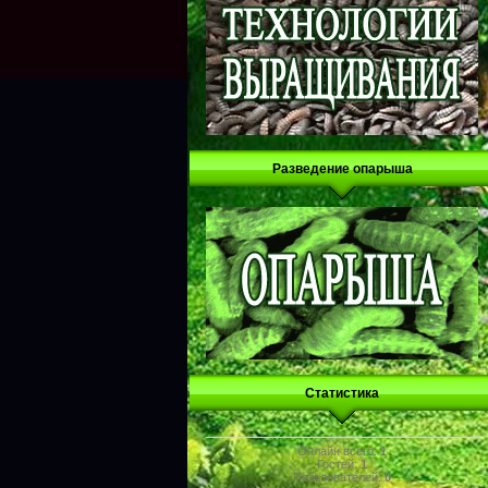
Разведение опарыша
Статистика
Онлайн всего:
1
Гостей:
1
Пользователей:
0