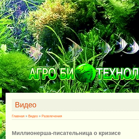
Видео
Главная
»
Видео
»
Развлечения
Миллионерша-писательница о кризисе