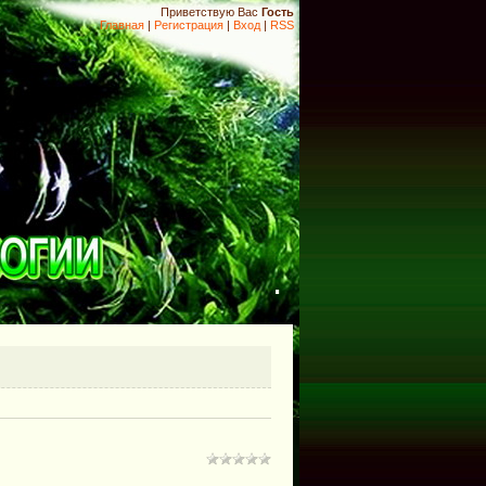
Приветствую Вас
Гость
Главная
|
Регистрация
|
Вход
|
RSS
.