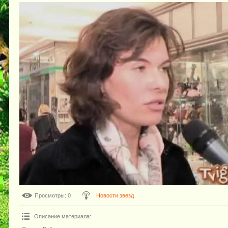
Просмотры
: 0
Новости звезд
Описание материала
: