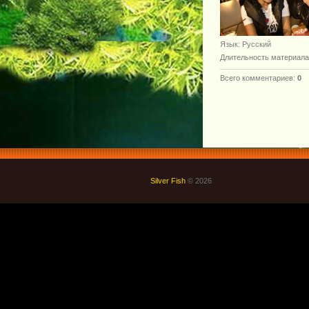
Язык
: Русский
Длительность материала
Всего комментариев
:
0
Silver Fish
© 2026