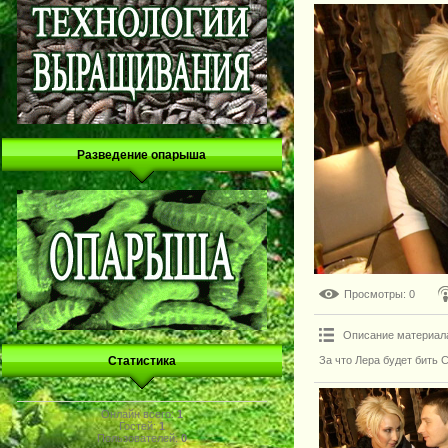
Разведение опарыша
Просмотры
: 0
Описание материал
За что Лера будет бить 
Статистика
Онлайн всего:
1
Гостей:
1
Пользователей:
0