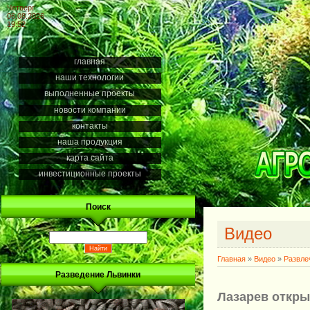
Четверг
06.08.2026
19:52
главная
наши технологии
выполненные проекты
новости компании
контакты
наша продукция
карта сайта
инвестиционные проекты
Поиск
Видео
Главная
»
Видео
»
Развле
Разведение Львинки
Лазарев откры