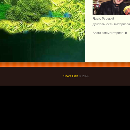
Язык
: Русский
Длительность материала
Всего комментариев
:
0
Silver Fish
© 2026