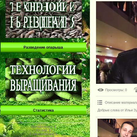
Разведение опарыша
Просмотры
: 0
Описание материал
Добрые слова от Ильи З
Статистика
Онлайн всего:
1
Гостей:
1
Пользователей:
0