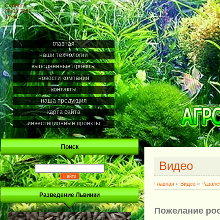
Суббота
08.08.2026
17:41
главная
наши технологии
выполненные проекты
новости компании
контакты
наша продукция
карта сайта
инвестиционные проекты
Поиск
Видео
Главная
»
Видео
»
Развле
Разведение Львинки
Пожелание рос