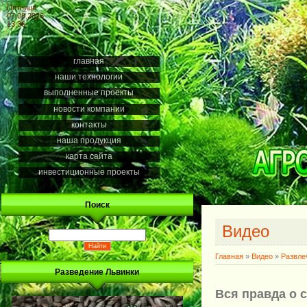
Пятница
07.08.2026
13:36
главная
наши технологии
выполненные проекты
новости компании
контакты
наша продукция
карта сайта
инвестиционные проекты
Поиск
Видео
Главная
»
Видео
»
Развле
Разведение Львинки
Вся правда о 