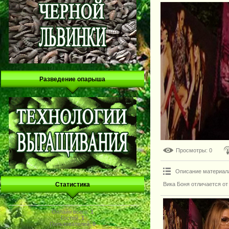
Разведение опарыша
Просмотры
: 0
Описание материал
Вика Боня отличается от
Статистика
Онлайн всего:
1
Гостей:
1
Пользователей:
0