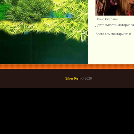
Язык
: Русский
Длительность материала
Всего комментариев
:
0
Silver Fish
© 2026