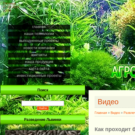
Пятница
07.08.2026
10:54
главная
наши технологии
выполненные проекты
новости компании
контакты
наша продукция
карта сайта
инвестиционные проекты
Поиск
Видео
Главная
»
Видео
»
Развле
Разведение Львинки
Как проходит 