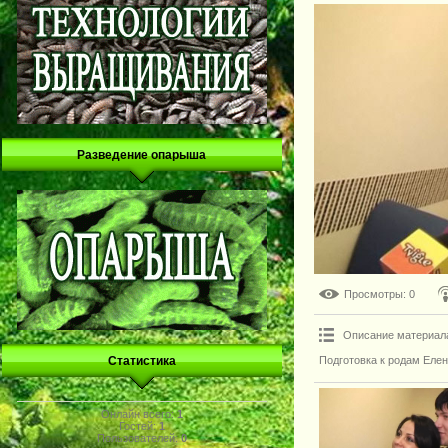
Разведение опарыша
Просмотры
: 0
Описание материал
Подготовка к родам Еле
Статистика
Онлайн всего:
1
Гостей:
1
Пользователей:
0