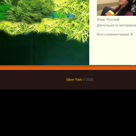
Язык
: Русский
Длительность материала
Всего комментариев
:
0
Silver Fish
© 2026