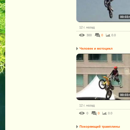
00:03:
12 г. назад
300
0
0.0
Человек и мотоцикл
00:03:
12 г. назад
0
0
0.0
Покоряющий трамплины