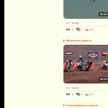
00:03:
12 г. назад
0
0
0.0
Маленькая радость
00:03:
12 г. назад
0
0
0.0
Стантрайдеры и власти