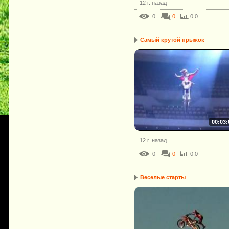
12 г. назад
0
0
0.0
Самый крутой прыжок
00:03:
12 г. назад
0
0
0.0
Веселые старты