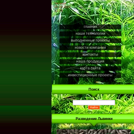
Четверг
06.08.2026
12:23
главная
наши технологии
выполненные проекты
новости компании
контакты
наша продукция
карта сайта
инвестиционные проекты
Поиск
Разведение Львинки