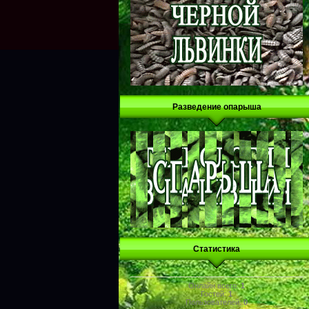
Разведение опарыша
Статистика
Онлайн всего:
1
Гостей:
1
Пользователей:
0