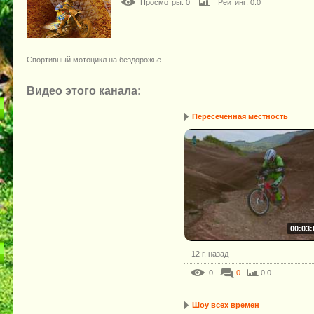
Просмотры
: 0
Рейтинг
: 0.0
Спортивный мотоцикл на бездорожье.
Видео этого канала
:
Пересеченная местность
00:03:
12 г. назад
0
0
0.0
Шоу всех времен