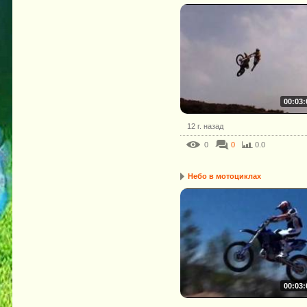
00:03:
12 г. назад
0
0
0.0
Небо в мотоциклах
00:03: