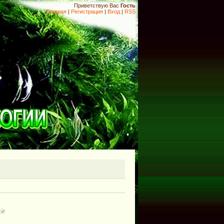
Приветствую Вас
Гость
Главная
|
Регистрация
|
Вход
|
RSS
.