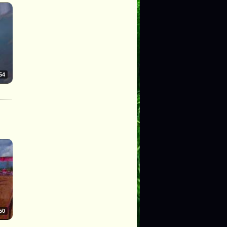
54
50