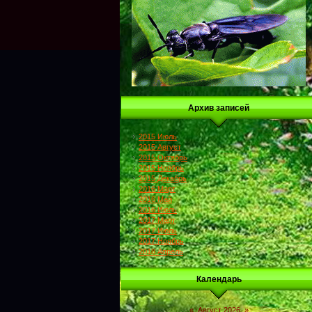
Архив записей
2015 Июль
2015 Август
2015 Октябрь
2015 Ноябрь
2015 Декабрь
2016 Март
2016 Май
2016 Июль
2017 Март
2017 Июль
2017 Ноябрь
2018 Апрель
Календарь
«
Август 2026
»