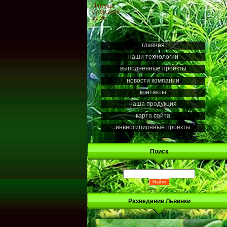
Пятница
07.08.2026
21:25
главная
наши технологии
выполненные проекты
новости компании
контакты
наша продукция
карта сайта
инвестиционные проекты
Поиск
Разведение Львинки