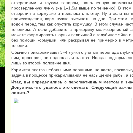
отверстиями и глухим запором, наполненную кормовым
просверленную лунку (на 1–1,5м выше по течению). В этом
отверстия в кормушке и привлекать плотву. Ну а если вы 
происхождения, корм нужно высыпать на дно. При этом не
водой перед тем как опустить кормушку. В этом случае ча
течением. А если добавите в прикормку мелкозернистый а
можете формировать шарики величиной с голубиное яйцо и 
без помощи кормушки, или раскрывая ее примерно в метре
течении.
Обычно прикармливают 3–4 лунки с учетом перепада глубин
ним, проверяя, не подошла ли плотва. Иногда подкормленн
лишь во второй половине дня.
Кормится плотва небольшими порциями, но часто, поскольку
задача в процессе прикармливания не насыщение рыбы, а во
Итак, вы определились с перспективным местом и знае
Допустим, что удалось это сделать. Следующий важны
ловить?