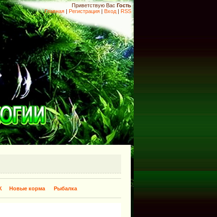
Приветствую Вас
Гость
Главная
|
Регистрация
|
Вход
|
RSS
К
Новые корма
Рыбалка
​