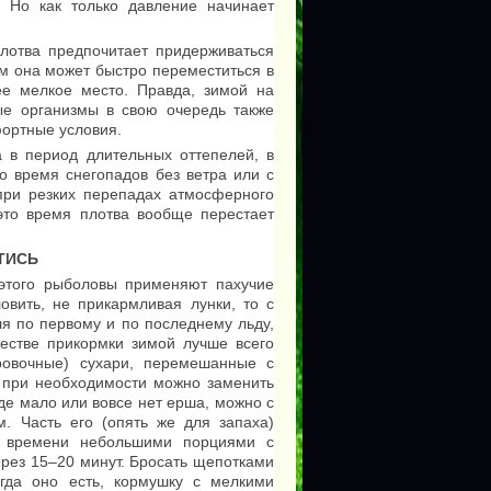
 Но как только давление начинает
лотва предпочитает придерживаться
ом она может быстро переместиться в
ее мелкое место. Правда, зимой на
ые организмы в свою очередь также
фортные условия.
 в период длительных оттепелей, в
о время снегопадов без ветра или с
при резких перепадах атмосферного
 это время плотва вообще перестает
ТИСЬ
этого рыболовы применяют пахучие
вить, не прикармливая лунки, то с
ля по первому и по последнему льду,
честве прикормки зимой лучше всего
ровочные) сухари, перемешанные с
при необходимости можно заменить
е мало или вовсе нет ерша, можно с
. Часть его (опять же для запаха)
т времени небольшими порциями с
ез 15–20 минут. Бросать щепотками
гда оно есть, кормушку с мелкими