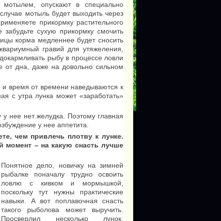
 мотылем, опускают в специально
 случае мотыль будет выходить через
применяете прикормку растительного
 забудьте сухую прикормку смочить
стицы корма медленнее будет сносить
квариумный гравий для утяжеления,
докармливать рыбу в процессе ловли
 от дна, даже на довольно сильном
 и время от времени наведываются к
ая с утра лунка может «заработать»
 у нее нет желудка. Поэтому главная
збуждение у нее аппетита.
те, чем привлечь плотву к лунке.
й момент – на какую снасть лучше
Понятное дело, новичку на зимней
рыбалке поначалу трудно освоить
ловлю с кивком и мормышкой,
поскольку тут нужны практические
навыки. А вот поплавочная снасть
такого рыболова может выручить.
Просверлил несколько лунок,