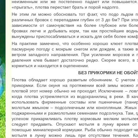
неизменным или же постепенно падает или повышается.
«прыгать», плотва перестает брать и порой надолго.
Не этим ли можно обосновать тот факт, что подо льдом п
различных бровок с перепадами глубин от 3 до 6м? При эт
зависимости от самочувствия на более глубокое или бол
бровках легче и добывать корм, так как простейшие водн
вынуждены приспосабливаться и искать для себя более ком
На практике замечено, что особенно хорошо клюет плотва
пасмурную погоду с мокрым снегом или дождем, а также в
ветром западного направления. При усилении морозов и 
давления клев бывает достаточно редко. Скорее всего, в
кормиться и находится в оцепенении.
БЕЗ ПРИКОРМКИ НЕ ОБОЙ
Плотва обладает хорошо развитым обонянием. С учетом 
прикормки. Если окуня на протяжении всей зимы можно ло
плотвой этот номер обычно не проходит. Исключение – лов
когда плотва устремляется из водохранилищ в реки. В ка
использовать фирменные составы или пшеничные (пани
молотым жмыхом – подсолнечным или конопляным. Жмых 
поджаренными и размолотыми семенами подсолнуха. Там, гд
успехом прикармливать плотву кормовым мелким мотылем
следует придавить. Опускают мотыля в лунку время о
помощью миниатюрной кормушки. Рыба обычно подходит чер
мотыля в лунку можно лишь при отсутствии течения. Ко