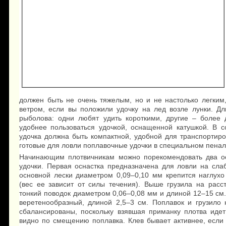
должен быть не очень тяжелым, но и не настолько легким
ветром, если вы положили удочку на лед возле лунки. Дл
рыболова: одни любят удить короткими, другие – более
удобнее пользоваться удочкой, оснащенной катушкой. В 
удочка должна быть компактной, удобной для транспортиро
готовые для ловли поплавочные удочки в специальном пенал
Начинающим плотвичникам можно порекомендовать два ос
удочки. Первая оснастка предназначена для ловли на сла
основной лески диаметром 0,09–0,10 мм крепится наглухо
(вес ее зависит от силы течения). Выше грузила на рас
тонкий поводок диаметром 0,06–0,08 мм и длиной 12–15 с
веретенообразный, длиной 2,5–3 см. Поплавок и грузило 
сбалансированы, поскольку взявшая приманку плотва идет
видно по смещению поплавка. Клев бывает активнее, если