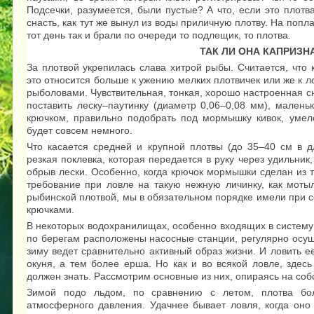
Подсечки, разумеется, были пустые? А что, если это плотв
снасть, как тут же вынул из воды приличную плотву. На попл
тот день так и брали по очереди то подлещик, то плотва.
ТАК ЛИ ОНА КАПРИЗН
За плотвой укрепилась слава хитрой рыбы. Считается, что 
это относится больше к ужению мелких плотвичек или же к 
рыболовами. Чувствительная, тонкая, хорошо настроенная сн
поставить леску–паутинку (диаметр 0,06–0,08 мм), мален
крючком, правильно подобрать под мормышку кивок, умело
будет совсем немного.
Что касается средней и крупной плотвы (до 35–40 см в дл
резкая поклевка, которая передается в руку через удильни
обрыв лески. Особенно, когда крючок мормышки сделан из 
требование при ловле на такую нежную личинку, как моты
рыбинской плотвой, мы в обязательном порядке имели при
крючками.
В некоторых водохранилищах, особенно входящих в систему
по берегам расположены насосные станции, регулярно осу
зиму ведет сравнительно активный образ жизни. И ловить 
окуня, а тем более ерша. Но как и во всякой ловле, здес
должен знать. Рассмотрим основные из них, опираясь на со
Зимой подо льдом, по сравнению с летом, плотва бол
атмосферного давления. Удачнее бывает ловля, когда оно 