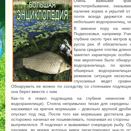
Очень важными факт
местопребывание, оказыва
наличие корма и укрытий о
почти всегда держится на
небольших водохранилищ, ч
В зимнюю пору на некот
Подмосковья, например Учи
глубине около трех метров 
русла рек. И обязательно 
Брала средняя плотва длино
заметил характерную особе
тем вероятнее было обнаруж
водохранилища, по кром
обширных водохранилища
режимом ситуация нескольк
глухозимья ведет сравн
Обнаружить ее можно по соседству со стоянками подлещик
она берет вместе с ним.
Как–то я ловил подлещика на глубине немногим бо
водохранилище). Стояла непривычно тихая для середины з
насаживал на крючок мормышки – довольно крупной дробин
опускал под лед. После того как мормышка достигала дн
осторожно начинал ее пошевеливать, покачивая из стороны в
выпрямлялся. Я подсекал и вываживал очередную рыбу. О
паузами, во время которых кивок регистрировал чьи-то о