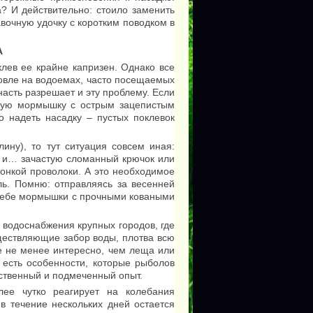
а? И действительно: стоило заменить
авочную удочку с коротким поводком в
А
клев ее крайне капризен. Однако все
ловле на водоемах, часто посещаемых
асть разрешает и эту проблему. Если
ькую мормышку с острым зацепистым
 надеть насадку – пустых поклевок
ину), то тут ситуация совсем иная:
к, и… зачастую сломанный крючок или
тонкой проволоки. А это необходимое
ль. Помню: отправляясь за весенней
 себе мормышки с прочными коваными
 водоснабжения крупных городов, где
ществляющие забор воды, плотва всю
ее не менее интересно, чем леща или
ь есть особенности, которые рыболов
бственный и подмеченный опыт.
ее чутко реагирует на колебания
в течение нескольких дней остается