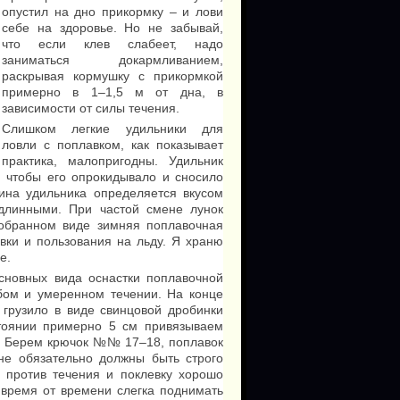
опустил на дно прикормку – и лови
себе на здоровье. Но не забывай,
что если клев слабеет, надо
заниматься докармливанием,
раскрывая кормушку с прикормкой
примерно в 1–1,5 м от дна, в
зависимости от силы течения.
Слишком легкие удильники для
ловли с поплавком, как показывает
практика, малопригодны. Удильник
, чтобы его опрокидывало и сносило
ина удильника определяется вкусом
 длинными. При частой смене лунок
собранном виде зимняя поплавочная
вки и пользования на льду. Я храню
е.
новных вида оснастки поплавочной
бом и умеренном течении. На конце
 грузило в виде свинцовой дробинки
стоянии примерно 5 см привязываем
м. Берем крючок №№ 17–18, поплавок
не обязательно должны быть строго
 против течения и поклевку хорошо
 время от времени слегка поднимать