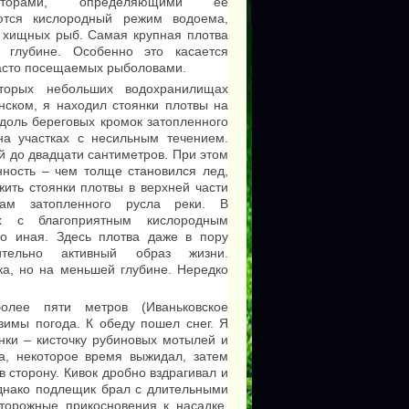
орами, определяющими ее
ются кислородный режим водоема,
т хищных рыб. Самая крупная плотва
 глубине. Особенно это касается
асто посещаемых рыболовами.
орых небольших водохранилищах
нском, я находил стоянки плотвы на
вдоль береговых кромок затопленного
на участках с несильным течением.
й до двадцати сантиметров. При этом
нность – чем толще становился лед,
ить стоянки плотвы в верхней части
кам затопленного русла реки. В
х с благоприятным кислородным
о иная. Здесь плотва даже в пору
ительно активный образ жизни.
а, но на меньшей глубине. Нередко
лее пяти метров (Иваньковское
имы погода. К обеду пошел снег. Я
ки – кисточку рубиновых мотылей и
а, некоторое время выжидал, затем
 сторону. Кивок дробно вздрагивал и
днако подлещик брал с длительными
сторожные прикосновения к насадке.