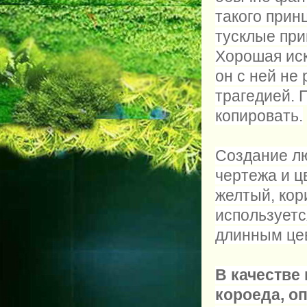
такого прин
тусклые при
Хорошая иск
он с ней не 
трагедией. 
копировать.
Создание л
чертежа и ц
желтый, кор
используетс
длинным цев
В качестве
короеда, о