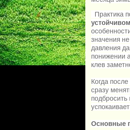
Практика п
устойчиво
особенности
значения не
давления да
понижении а
клев заметн
Когда после
сразу менят
подбросить 
успокаивает
Основные 