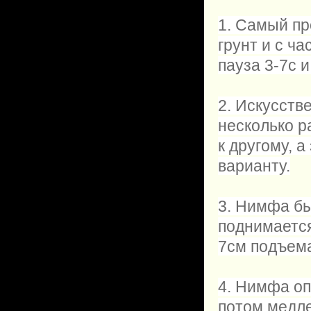
1. Самый пр
грунт и с ч
пауза 3-7с и
2. Искусств
несколько р
к другому, 
варианту.
3. Нимфа бы
поднимается
7см подъем
4. Нимфа оп
потом медле