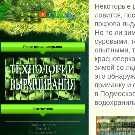
Пн
Вт
Ср
Чт
Пт
Сб
Вс
Некоторые р
1
2
ловится, по
3
4
5
6
7
8
9
10
11
12
13
14
15
16
покрова льд
17
18
19
20
21
22
23
24
25
26
27
28
29
30
Но то ли зи
31
суровыми, т
Разведение опарыша
опытными, т
красноперка
зимой со ль
это обнаруж
приманку и 
в Подмоско
водохранил
Статистика
Онлайн всего:
1
Гостей:
1
Пользователей:
0