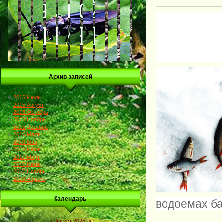
Архив записей
2015 Июль
2015 Август
2015 Октябрь
2015 Ноябрь
2015 Декабрь
2016 Март
2016 Май
2016 Июль
2017 Март
2017 Июль
2017 Ноябрь
2018 Апрель
Календарь
водоемах ба
«
Август 2026
»