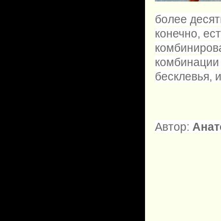
более десят
конечно, ес
комбинирова
комбинации 
бесклевья, и
Автор:
Анат