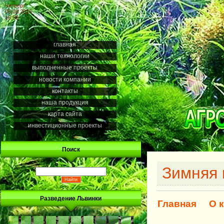
Четверг
06.08.2026
16:59
главная
наши технологии
выполненные проекты
новости компании
контакты
наша продукция
карта сайта
инвестиционные проекты
Поиск
Зимняя 
Разведение Львинки
Главная
О 