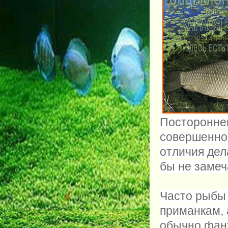
Постороннем
совершенно 
отличия дел
бы не замеч
Часто рыбы 
приманкам, 
обычно фан