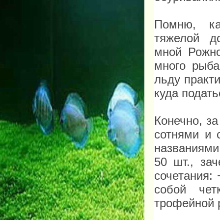
Помню, к
тяжелой д
мной
Рожно
много рыба
льду практи
куда подат
Конечно, з
сотнями и 
названиями:
50 шт., за
сочетания: 
собой чет
трофейной р