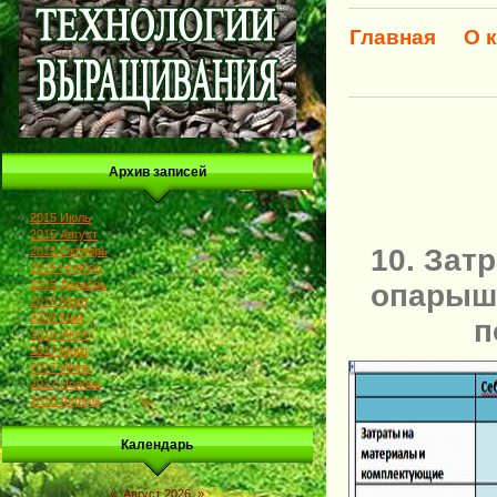
Главная
О 
Архив записей
2015 Июль
2015 Август
10. Зат
2015 Октябрь
2015 Ноябрь
2015 Декабрь
опарыша
2016 Март
2016 Май
п
2016 Июль
2017 Март
2017 Июль
2017 Ноябрь
2018 Апрель
Календарь
«
Август 2026
»