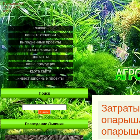
Понедельник
10.08.2026
09:17
главная
наши технологии
выполненные проекты
новости компании
контакты
наша продукция
карта сайта
инвестиционные проекты
Поиск
Затраты
опарыша
Разведение Львинки
опарыше