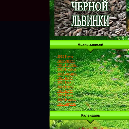
Архив записей
2015 Июль
2015 Август
2015 Октябрь
2015 Ноябрь
2015 Декабрь
2016 Март
2016 Май
2016 Июль
2017 Март
2017 Июль
2017 Ноябрь
2018 Апрель
Календарь
«
Август 2026
»