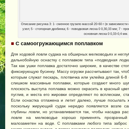
Описание рисунка 3: 1- сменное грузило массой 20-60 г (в зависимости от
узел; 5 - стопорная дробинка; 6 - поводковая леска 0 0,30,33 мм; 7 - пр
основная леска 0 0,33-0,4 мм.
■
С самоогружающимся поплавком
Для ходовой ловли судака на обширных мелководьях и неглу
дальнобойную оснастку с поплавком типа «подводная лод
Так как ушки поплавка достаточно широкие, в качестве ст
фиксирующую бусинку. Массу огрузки рассчитывают так, что
которым служат пескарь, плотвичка или уклейка длиной 6-8 
слишком массивные поплавки, которые создают много шу
плоскость выступа поплавка можно окрасить в красный цве
пуглив, и места его жировки определяют по всплескам, ст
Если оснастка отлажена и летит далеко, лучше посылать ж
поскольку жирующий судак нередко появляется возле са
глубины ловли, но устанавливается так, чтобы насадка ра
ловле на мелководье хорошо применять прозрачный 
малозаметен на воде. С поплавками любого типа заброс