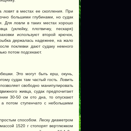
хищнику.
а ловят в местах ее скопления. При
точно большими глубинами, но судак
ти. Для ловли в таких местах хорошо
а (уклейку, плотвичку, пескаря)
аховки используют второй крючок,
 рыбка держалась надежнее, на жало
осле поклевки дают судаку немного
лько потом подсекают.
бешки. Это могут быть ерш, окунь,
этому судак там частый гость. Ловить
а позволяет свободно манипулировать
движного живца, судак предпочитает
нии 30-50 см ото дна, то опускают
, а потом ступенчато с небольшими
простым способом. Леску диаметром
» массой 1520 г стопорят вертлюжком