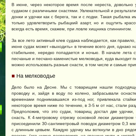
В июне, через некоторое время после нереста, довольно 
судаком с различными снастями. Увлекательной и результат
донки и удочки как с берега, так и с лодки. Такая рыбалка 
только удовлетворить рыбацкий азарт, но и ощутить крас
всегда есть время, скажем, при ловле хищника спиннингом.
За все лето активный клев судака наблюдается, как правило,
июне судак может «выходить» в течение всего дня, однако н
стабильнее, нередко попадается и ночью. В начале лета 
песчаные и песчано-каменистые мелководья, куда выходит по
можно использовать разные снасти, в том числе и самые пр
■
На мелководье
Дело было на Десне. Мы с товарищем нашли подходящ
проводку и, зайдя в воду по колено, забрасывали оснаст
временами поднимавшаяся из-под ног, привлекала стайк
некоторое время ниже по течению, в 3-5 м от нас, стали раз
Предположив, что это судак, товарищ достал две удочки,
снасть. К 4-метровому отрезку основной лески диаметром
присоединили 30-сантиметровый поводок диаметром 0,3 мм
с длинным цевьем. Каждую удочку мы воткнули в дно рядо
пескарь (его нужно расположить на границе мути и чистой