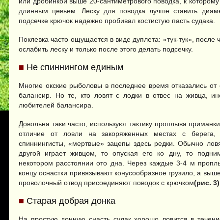
или дробинкой выше 20-сантиметрового поводка, к которому
длинным цевьем. Леску для поводка лучше ставить диам
подсечке крючок надежно пробивал костистую пасть судака.
Поклевка часто ощущается в виде дуплета: «тук-тук», после 
ослабить леску и только после этого делать подсечку.
■
Не спиннингом единым
Многие окские рыболовы в последнее время отказались от 
балансир. Но те, кто ловят с лодки в отвес на живца, и
любителей балансира.
Довольна таки часто, используют тактику проплыва приманки
отличие от ловли на закоряженных местах с берега, 
спиннингисты, «мертвые» зацепы здесь редки. Обычно ловя
другой играет живцом, то опуская его ко дну, то подн
некотором расстоянии ото дна. Через каждые 3-4 м проплы
концу оснастки привязывают конусообразное грузило, а выше
проволочный отвод присоединяют поводок с крючком
(рис. 3)
■
Старая добрая донка
На простую донную снасть судак хорошо ловится в течени