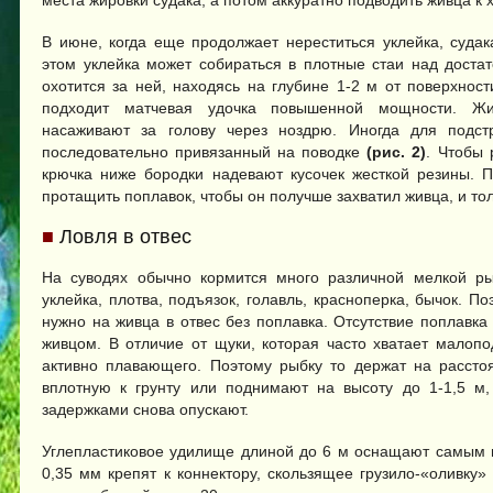
места жировки судака, а потом аккуратно подводить живца к 
В июне, когда еще продолжает нереститься уклейка, судак
этом уклейка может собираться в плотные стаи над доста
охотится за ней, находясь на глубине 1-2 м от поверхнос
подходит матчевая удочка повышенной мощности. Живц
насаживают за голову через ноздрю. Иногда для подстр
последовательно привязанный на поводке
(рис. 2)
. Чтобы
крючка ниже бородки надевают кусочек жесткой резины. П
протащить поплавок, чтобы он получше захватил живца, и то
■
Ловля в отвес
На суводях обычно кормится много различной мелкой ры
уклейка, плотва, подъязок, голавль, красноперка, бычок. По
нужно на живца в отвес без поплавка. Отсутствие поплавк
живцом. В отличие от щуки, которая часто хватает малопо
активно плавающего. Поэтому рыбку то держат на расстоя
вплотную к грунту или поднимают на высоту до 1-1,5 м
задержками снова опускают.
Углепластиковое удилище длиной до 6 м оснащают самым 
0,35 мм крепят к коннектору, скользящее грузило-«оливку