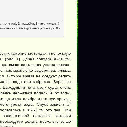
 течения); 2 - карабин; 3 - вертлюжок; 4 -
оволочная вставка для отвода поводка; 8 -
боких каменистых грядах я использую
ка»
(рис. 1)
. Длина поводка 30-40 см.
опора выше вертлюжка устанавливают
бы поплавок легко выдерживал живца,
см. В то же время не следует делать
ма на воде при забросах. Верхнюю
т. Выходящий на отмели судак очень
араясь держаться подальше от воды.
ивца из-за прибрежного кустарника,
мого уреза воды. Спуск зависит от
сполагалась в 30-50 см ото дна. При
водоналивной поплавок, который
 необходимо делать несколько выше