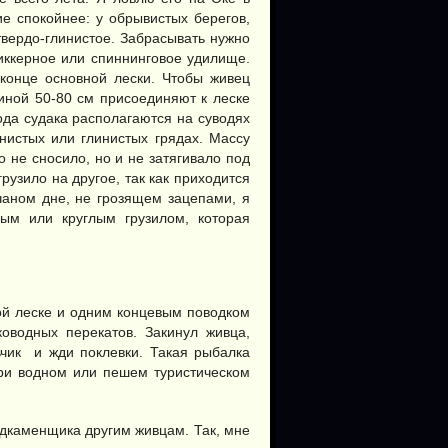
ие спокойнее: у обрывистых берегов,
твердо-глинистое. Забрасывать нужно
пиккерное или спиннинговое удилище.
конце основной лески. Чтобы живец
линой 50-80 см присоединяют к леске
ода судака располагаются на суводях
нистых или глинистых грядах. Массу
о не сносило, но и не затягивало под
узило на другое, так как приходится
счаном дне, не грозящем зацепами, я
ым или круглым грузилом, которая
й леске и одним концевым поводком
оводных перекатов. Закинул живца,
ьчик и жди поклевки. Такая рыбалка
при водном или пешем туристическом
одкаменщика другим живцам. Так, мне