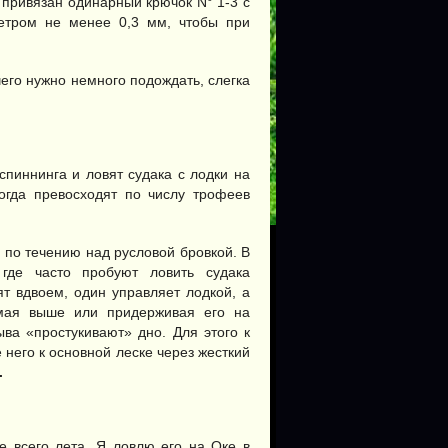
 привязан одинарный крючок N° 1-3 с
етром не менее 0,3 мм, чтобы при
чего нужно немного подождать, слегка
спиннинга и ловят судака с лодки на
ногда превосходят по числу трофеев
 по течению над русловой бровкой. В
где часто пробуют ловить судака
т вдвоем, один управляет лодкой, а
имая выше или придерживая его на
ва «простукивают» дно. Для этого к
 него к основной леске через жесткий
.
е всего лета. Я ловлю его на Оке в