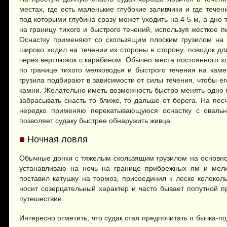
местах, где есть маленькие глубокие заливчики и где течен
под которыми глубина сразу может уходить на 4-5 м, а дно 
на границу тихого и быстрого течений, используя жесткое 
Оснастку применяют со скользящим плоским грузилом на 
широко ходил на течении из стороны в сторону, поводок д
через вертлюжок с карабином. Обычно места постоянного х
по границе тихого мелководья и быстрого течения на каме
грузила подбирают в зависимости от силы течения, чтобы ег
камни. Желательно иметь возможность быстро менять одно гр
забрасывать снасть то ближе, то дальше от берега. На пе
нередко применяю перекатывающуюся оснастку с овальн
позволяет судаку быстрее обнаружить живца.
■
Ночная ловля
Обычные донки с тяжелым скользящим грузилом на основно
устанавливаю на ночь на границе прибрежных ям и мелк
поставил катушку на тормоз, присоединил к леске колокол
носит созерцательный характер и часто бывает попутной 
путешествии.
Интересно отметить, что судак стал предпочитать п бычка-п