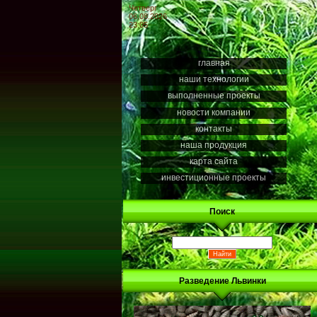
Четверг
06.08.2026
23:05
главная
наши технологии
выполненные проекты
новости компании
контакты
наша продукция
карта сайта
инвестиционные проекты
Поиск
Разведение Львинки