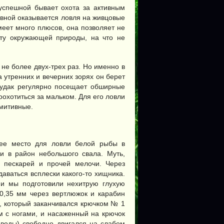
успешной бывает охота за активным
ивной оказывается ловля на живцовые
имеет много плюсов, она позволяет не
оту окружающей природы, на что не
 не более двух-трех раз. Но именно в
а утренних и вечерних зорях он берет
судак регулярно посещает обширные
охотиться за мальком. Для его ловли
имитивные.
ее место для ловли белой рыбы в
ки в район небольшого свала. Муть,
и пескарей и прочей мелочи. Через
даваться всплески какого-то хищника.
 и мы подготовили нехитрую глухую
 0,35 мм через вертлюжок и карабин
, который заканчивался крючком № 1
м с ногами, и насаженный на крючок
 воды) свободно двигался на слабом