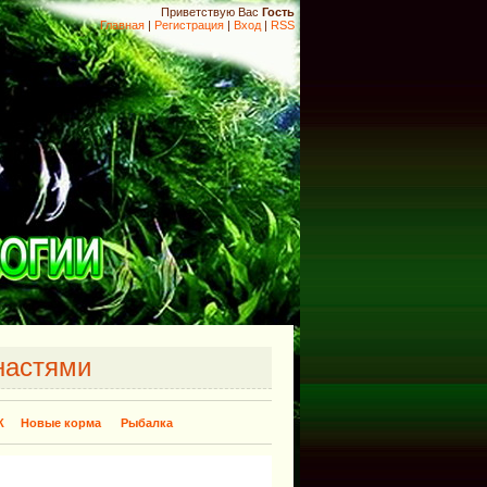
Приветствую Вас
Гость
Главная
|
Регистрация
|
Вход
|
RSS
настями
К
Новые корма
Рыбалка
​