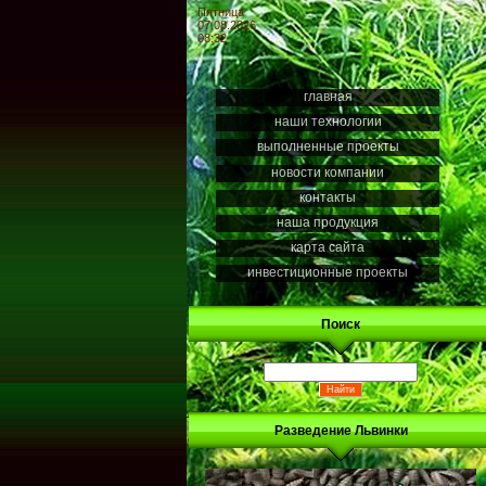
Пятница
07.08.2026
08:32
главная
наши технологии
выполненные проекты
новости компании
контакты
наша продукция
карта сайта
инвестиционные проекты
Поиск
Разведение Львинки