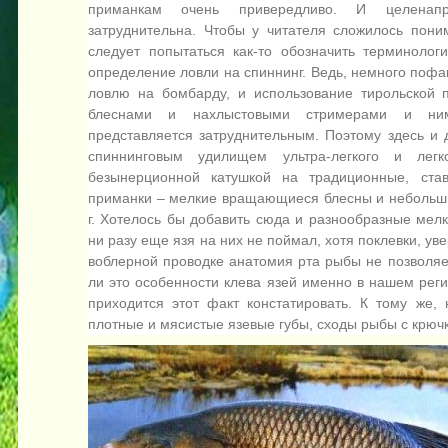
приманкам очень привередливо. И целенап
затруднительна. Чтобы у читателя сложилось поним
следует попытаться как-то обозначить терминоло
определение ловли на спиннинг. Ведь, немного пофа
ловлю на бомбарду, и использование тирольской 
блеснами и нахлыстовыми стримерами и ни
представляется затруднительным. Поэтому здесь и
спиннинговым удилищем ультра-легкого и легк
безынерционной катушкой на традиционные, став
приманки – мелкие вращающиеся блесны и небольшие
г. Хотелось бы добавить сюда и разнообразные мелк
ни разу еще язя на них не поймал, хотя поклевки, ув
воблерной проводке анатомия рта рыбы не позволяет
ли это особенности клева язей именно в нашем реги
приходится этот факт констатировать. К тому же, 
плотные и мясистые язевые губы, сходы рыбы с крюч