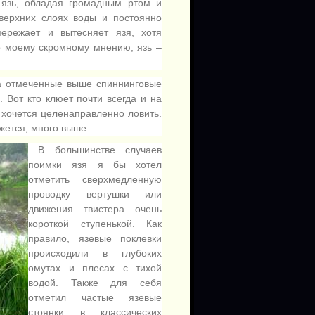
 язь, обладая громадным ртом и
 верхних слоях воды и постоянно
пережает и вытесняет язя, хотя
по моему скромному мнению, язь –
за отмеченные выше спиннинговые
 Вот кто клюет почти всегда и на
е хочется целенаправленно ловить.
жется, много выше.
В большинстве случаев
поимки язя я бы хотел
отметить сверхмедленную
проводку вертушки или
движения твистера очень
короткой ступенькой. Как
правило, язевые поклевки
происходили в глубоких
омутах и плесах с тихой
водой. Также для себя
отметил частые язевые
стоянки в классических