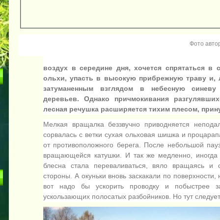
Фото авто
воздух в середине дня, хочется спрятаться в
ольхи, упасть в высокую прибрежную траву и, 
затуманенным взглядом в небесную синеву
деревьев. Однако причмокивания разгулявших
лесная речушка расширяется тихим плесом, при
Мелкая вращалка беззвучно приводняется неподал
сорвалась с ветки сухая ольховая шишка и процарап
от противоположного берега. После небольшой пау
вращающейся катушки. И так же медленно, иногда 
блесна стала переваливаться, вяло вращаясь и 
стороны. А окуньки вновь заскакали по поверхности, 
вот надо бы ускорить проводку и побыстрее за
ускользающих полосатых разбойников. Но тут следует