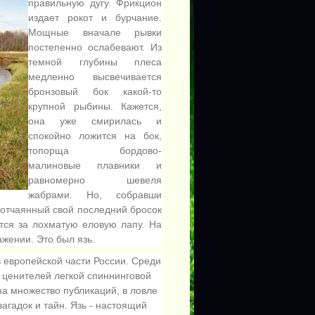
правильную дугу. Фрикцион
издает рокот и бурчание.
Мощные вначале рывки
постепенно ослабевают. Из
темной глубины плеса
медленно высвечивается
бронзовый бок какой-то
крупной рыбины. Кажется,
она уже смирилась и
спокойно ложится на бок,
топорща бордово-
малиновые плавники и
равномерно шевеля
жабрами. Но, собравши
 отчаянный свой последний бросок
ется за лохматую еловую лапу. На
жении. Это был язь.
 европейской части России. Среди
 ценителей легкой спиннинговой
на множество публикаций, в ловле
агадок и тайн. Язь - настоящий