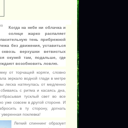
ра
Когда на небе ни облачка и
солнце жарко распаляет
 спасительную тень прибрежной
лежа без движения, уставиться
 сквозь верхушки ветвистых
ся окуней там, подальше, где
нуждают возобновить ловлю.
еку от торчащей коряги, словно
ала зеркало водной глади в метре
зы леска натянулась от медленно
сбиваясь с ритма и касаясь дна,
отбрасывая тусклый свет во все
но уже совсем в другой стороне. И
бросить в ту сторону, догнать
 уверенная поклевка!
Легкий спиннинг образует