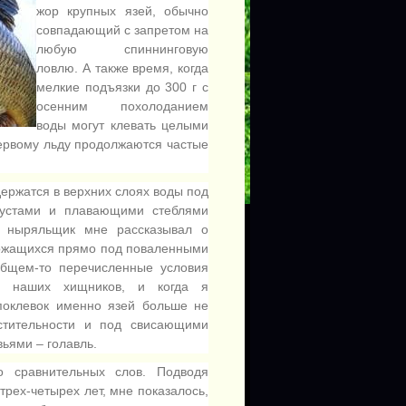
жор крупных язей, обычно
совпадающий с запретом на
любую спиннинговую
ловлю. А также время, когда
мелкие подъязки до 300 г с
осенним похолоданием
воды могут клевать целыми
первому льду продолжаются частые
ержатся в верхних слоях воды под
устами и плавающими стеблями
й ныряльщик мне рассказывал о
ержащихся прямо под поваленными
общем-то перечисленные условия
х наших хищников, и когда я
 поклевок именно язей больше не
астительности и под свисающими
ьями – голавль.
о сравнительных слов. Подводя
рех-четырех лет, мне показалось,