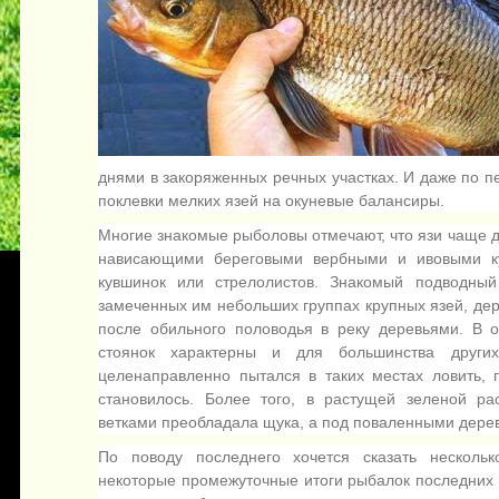
днями в закоряженных речных участках. И даже по 
поклевки мелких язей на окуневые балансиры.
Многие знакомые рыболовы отмечают, что язи чаще д
нависающими береговыми вербными и ивовыми к
кувшинок или стрелолистов. Знакомый подводны
замеченных им небольших группах крупных язей, д
после обильного половодья в реку деревьями. В 
стоянок характерны и для большинства други
целенаправленно пытался в таких местах ловить,
становилось. Более того, в растущей зеленой р
ветками преобладала щука, а под поваленными дерев
По поводу последнего хочется сказать нескольк
некоторые промежуточные итоги рыбалок последних т