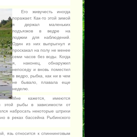
Его живучесть иногда
поражает. Как-то этой зимой
я держал маленьких
подъязков в ведре на
лоджии для наблюдений.
Один из них выпрыгнул и
проскакал на полу не менее
семи часов без воды. Когда
я, наконец, обнаружил
непоседу и вновь поместил
в ведро, рыбка, как ни в чем
не бывало, плавала еще
неделю.
Мне кажется, имеются
я этой рыбы в зависимости от
ился набросать некоторые штрихи
ьно в реках бассейна Рыбинского
й, язь относится к спиннинговым