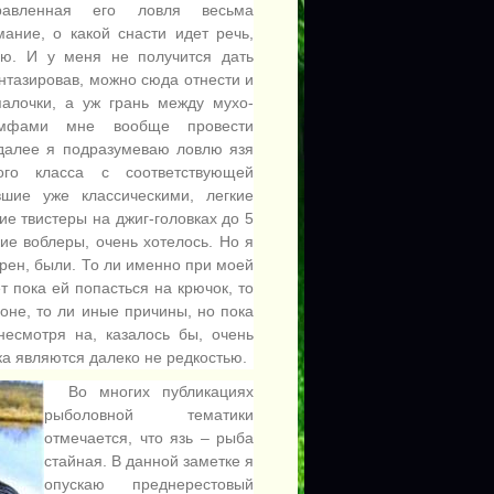
равленная его ловля весьма
ание, о какой снасти идет речь,
гию. И у меня не получится дать
нтазировав, можно сюда отнести и
палочки, а уж грань между мухо-
мфами мне вообще провести
 далее я подразумеваю ловлю язя
ого класса с соответствующей
шие уже классическими, легкие
 твистеры на джиг-головках до 5
ие воблеры, очень хотелось. Но я
ерен, были. То ли именно при моей
 пока ей попасться на крючок, то
оне, то ли иные причины, но пока
несмотря на, казалось бы, очень
ка являются далеко не редкостью.
Во многих публикациях
рыболовной тематики
отмечается, что язь – рыба
стайная. В данной заметке я
опускаю преднерестовый