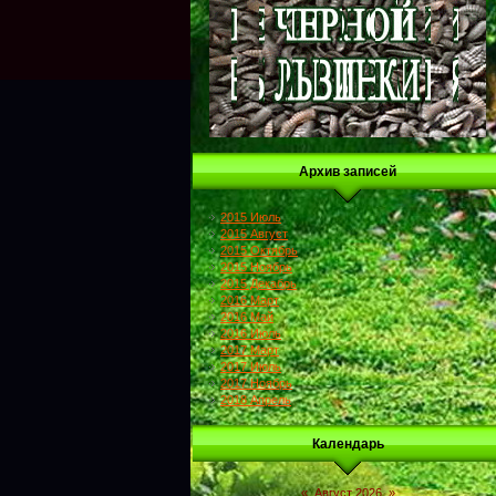
Архив записей
2015 Июль
2015 Август
2015 Октябрь
2015 Ноябрь
2015 Декабрь
2016 Март
2016 Май
2016 Июль
2017 Март
2017 Июль
2017 Ноябрь
2018 Апрель
Календарь
«
Август 2026
»