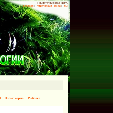
Приветствую Вас
Гость
Главная
|
Регистрация
|
Вход
|
RSS
К
Новые корма
Рыбалка
​