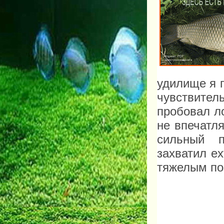
удилище я п
чувствител
пробовал л
не впечатл
сильный п
захватил
ex
тяжелым по