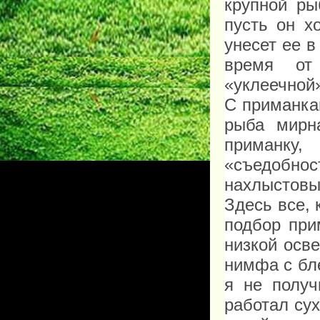
крупной ры
пусть он х
унесет ее в
время от
«уклеечной
С приманка
рыба мирн
приманку,
«съедобнос
нахлыстовы
Здесь все, 
подбор при
низкой осв
нимфа с бл
я не получ
работал сух