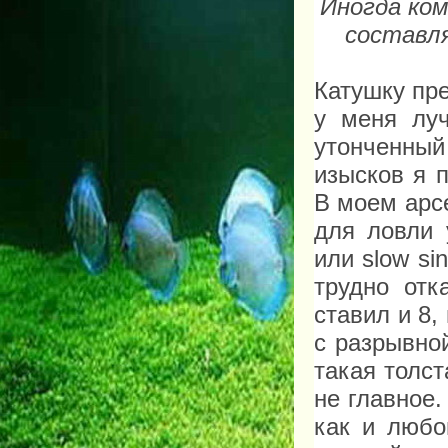
Иногда ком
составля
Катушку пр
у меня лу
утонченны
изысков я 
В моем арсе
для ловли 
или slow si
трудно отк
ставил и 8
с разрывной
такая толст
не главное.
как и любо