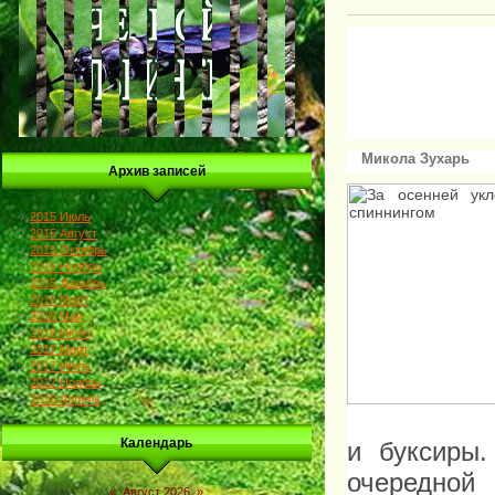
Микола Зухарь
Архив записей
2015 Июль
2015 Август
2015 Октябрь
2015 Ноябрь
2015 Декабрь
2016 Март
2016 Май
2016 Июль
2017 Март
2017 Июль
2017 Ноябрь
2018 Апрель
Календарь
и буксиры.
очередной
«
Август 2026
»