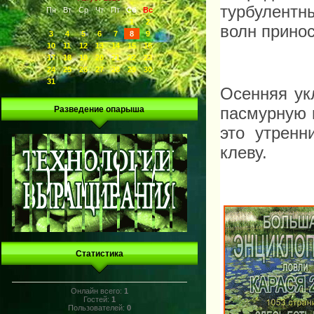
турбулентн
Пн
Вт
Ср
Чт
Пт
Сб
Вс
1
2
волн прино
3
4
5
6
7
8
9
10
11
12
13
14
15
16
17
18
19
20
21
22
23
24
25
26
27
28
29
30
31
Осенняя ук
пасмурную 
Разведение опарыша
это утренн
клеву.
Статистика
Онлайн всего:
1
Гостей:
1
Пользователей:
0