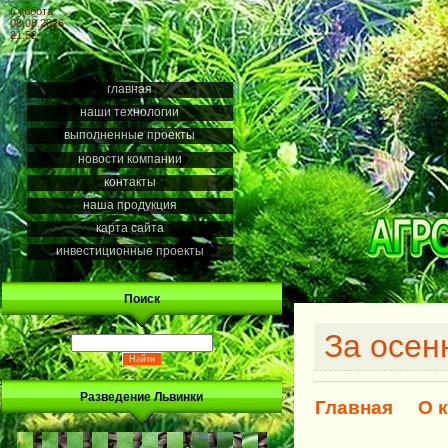
Суббота
08.08.2026
21:52
главная
наши технологии
выполненные проекты
новости компании
контакты
наша продукция
карта сайта
инвестиционные проекты
Поиск
За осен
Разведение Львинки
Главная
О 