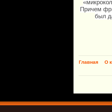
«микрокол
Причем фри
был д
Главная
О 