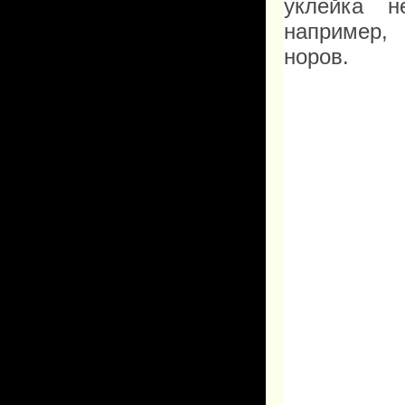
уклейка н
например,
норов.