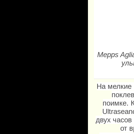
Mepps Agli
уль
На мелкие 
поклев
поимке.
Ultrasean
двух часов
от 