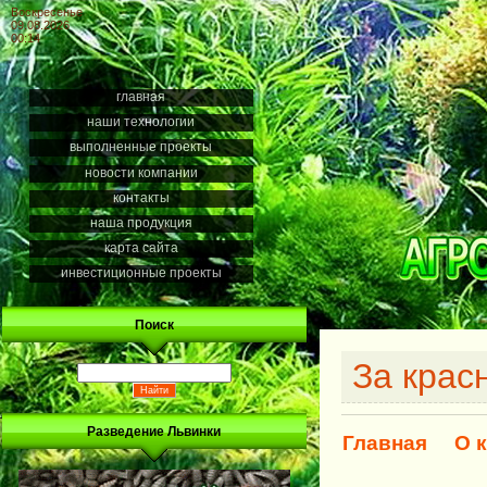
Воскресенье
09.08.2026
00:14
главная
наши технологии
выполненные проекты
новости компании
контакты
наша продукция
карта сайта
инвестиционные проекты
Поиск
За крас
Разведение Львинки
Главная
О 