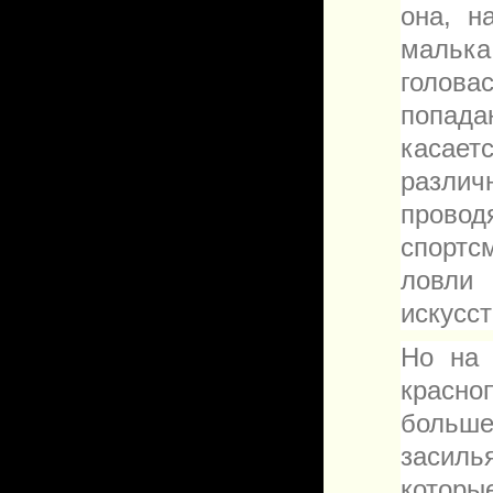
она, н
малька
голова
попад
касает
различ
прово
спорт
ловл
искусс
Но на 
красно
больш
засиль
которы