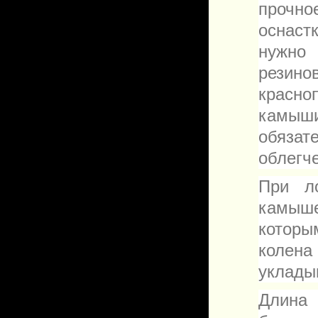
прочно
оснаст
нужно
резин
красноп
камыши
обяза
облегч
При л
камыше
которы
колена
укладыв
Длина