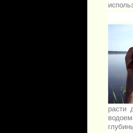
исполь
расти 
водое
глубины