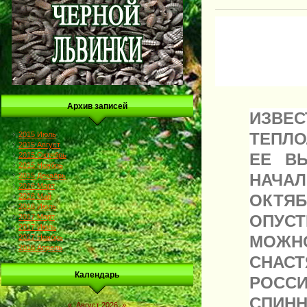
Архив записей
ИЗВЕ
ТЕПЛ
2015 Июль
2015 Август
ЕЕ В
2015 Октябрь
2015 Ноябрь
НАЧАЛ
2015 Декабрь
2016 Март
ОКТЯ
2016 Май
2016 Июль
ОПУСТ
2017 Март
2017 Июль
МОЖН
2017 Ноябрь
2018 Апрель
СНАС
Календарь
РОСС
СПИНН
«
Август 2026
»