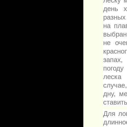
леску 
день х
разных
на пла
выбран
не оче
красн
запах,
погоду
леска
случае
дну, м
ставит
Для ло
длинно