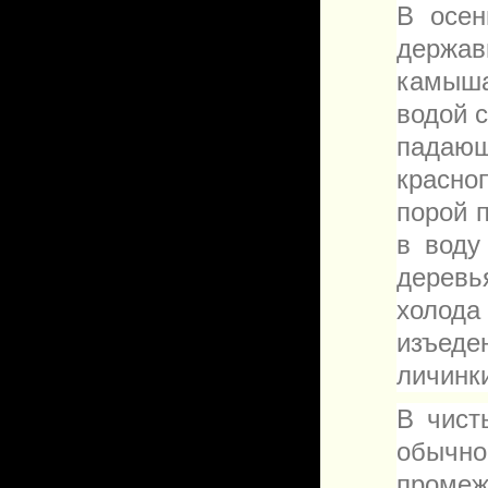
В осен
держа
камыша
водой 
падающ
красно
порой 
в воду
деревь
холод
изъеде
личинк
В чист
обычн
промеж