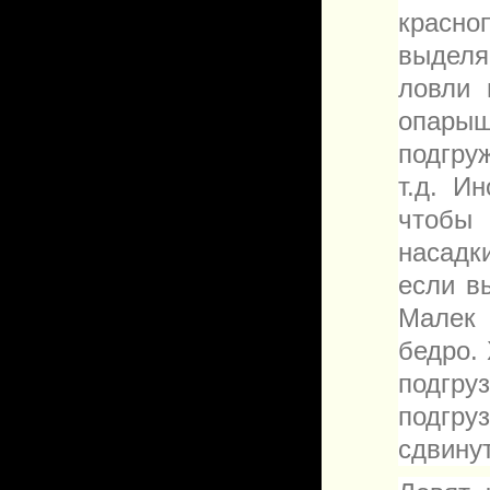
красн
выделя
ловли 
опарыш
подгру
т.д. И
чтобы
насадк
если в
Малек 
бедро.
подгру
подгру
сдвинут