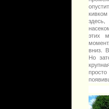
опусти
кивко
здесь,
насеко
этих м
момент
вниз. 
Но зат
крупна
просто
появив