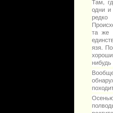
Там, г
одни и
редко 
Происхо
та же 
единст
язя. П
хороши
нибудь
Вообщ
обнару
походит
Осенью
полв