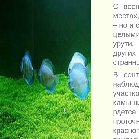
С весн
местах
– но и 
целыми
урути,
других
странно
В сен
наблюд
участк
камыши
рдетса
прото
красн