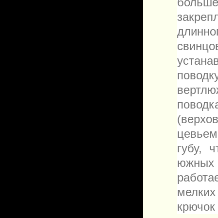
больше
закре
длинно
свинц
устана
поводк
вертлю
поводк
(верхо
цевье
губу, 
южных 
работа
мелких
крючок 