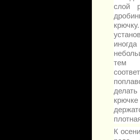
слой р
дробин
крючк
установ
иногда
неболь
тем 
соотве
поплав
делать
крючк
держат
плотна
К осен