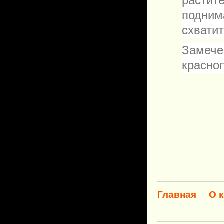
расти
подни
схватит
Замече
красно
Главная
О 