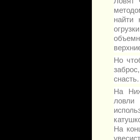
Ловят 
методо
найти 
огрузк
объемн
верхние
Но что
заброс
снасть.
На Ни
ловли
исполь
катушк
На кон
увесис