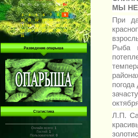
Пн
Вт
Ср
Чт
Пт
Сб
Вс
МЫ НЕ
1
2
3
4
5
6
7
8
9
При д
10
11
12
13
14
15
16
17
18
19
20
21
22
23
красно
24
25
26
27
28
29
30
31
взросл
Рыба п
Разведение опарыша
потеп
темпер
района
погода
зачаст
октября
Статистика
Л.П. С
краси
Онлайн всего:
1
Гостей:
1
золоти
Пользователей:
0