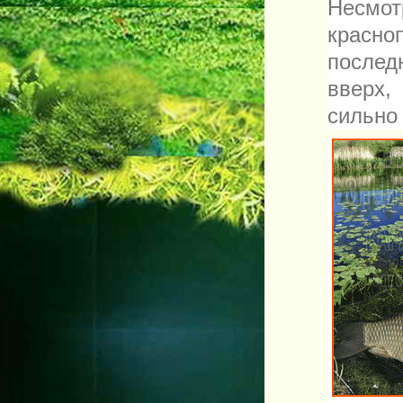
Несмо
красноп
послед
вверх,
сильно 