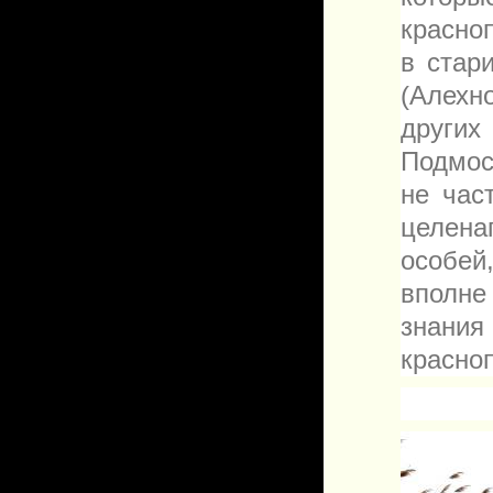
красно
в стар
(Алехн
других
Подмос
не час
целен
особей
вполне
знани
красно