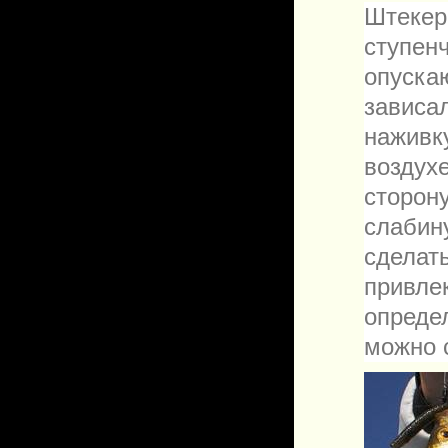
Штеке
ступен
опуск
зависа
наживк
воздух
сторон
слабин
сделат
привле
опреде
можно 