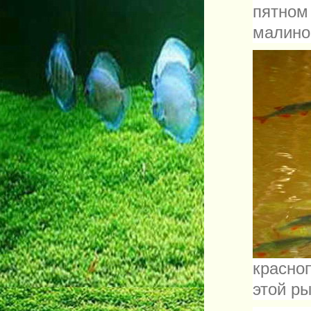
пятно
малино
красно
этой р