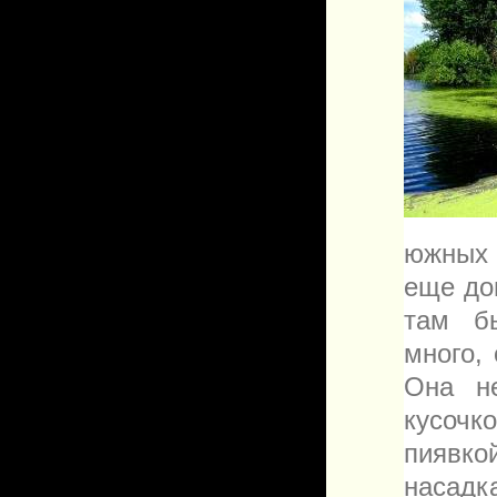
южных 
еще до
там бы
много,
Она н
кусочк
пиявко
насадк