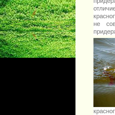
придер
отлич
красно
не со
придер
красно