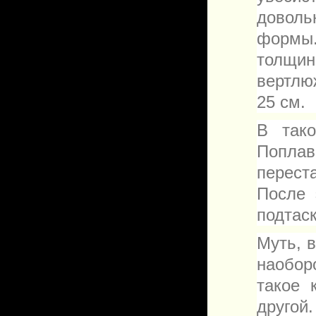
довол
формы.
толщин
вертлю
25 см.
В тако
Поплав
перест
После 
подтас
Муть, в
наобор
такое 
другой