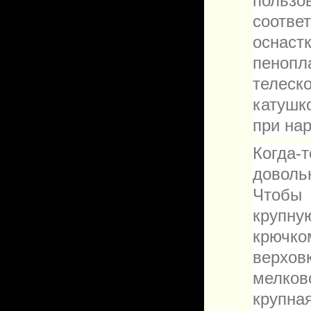
польз
соотве
осна
пеноп
телеск
катушк
при на
Когда
доволь
Чтобы
крупн
крючко
верхо
мелков
крупна