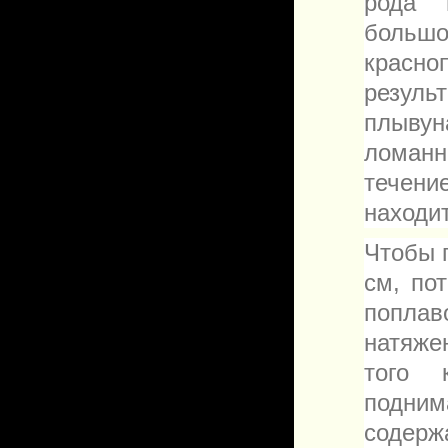
рода 
большой
красно
резуль
плывун
ломан
течени
находит
Чтобы 
см, по
попла
натяже
того 
подни
содерж