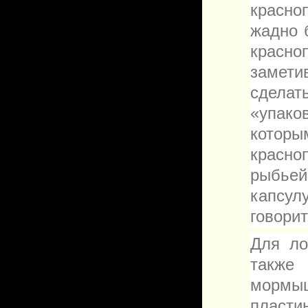
красно
жадно 
красно
замети
сделат
«упако
котор
красно
рыбье
капсул
говорит
Для ло
также
мормы
пласти