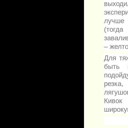
выход
экспер
лучше
(тогд
завали
– желт
Для тя
быть 
подойд
резка,
лягушо
Кивок
широку