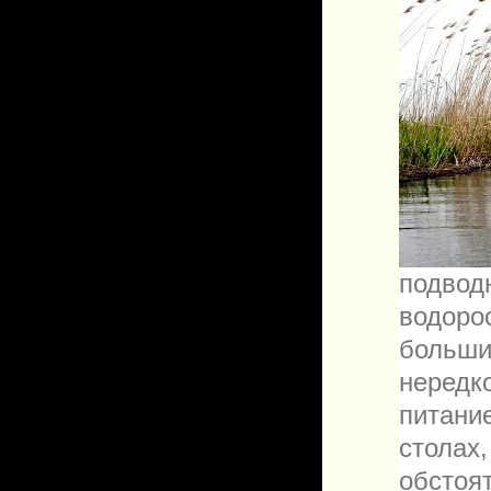
подво
водор
больши
нередк
питани
столах
обстоя