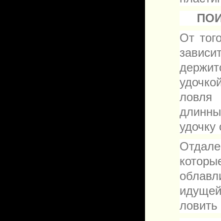
ПОИ
От тог
зависи
держит
удочко
ловля 
длинны
удочку
Отдал
которы
облавл
идущей
ловить 