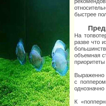
рекомендо
относитель
быстрее пол
Пред
На топвоте
разве что 
большинст
объемная с
приоритеты
Выраженно 
с поппером
однозначно
К «попперн