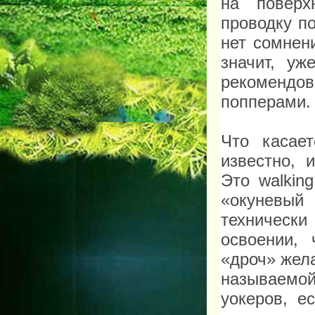
на поверх
проводку п
нет сомнен
значит, уж
рекомендов
попперами
Что касае
известно, 
Это walkin
«окуневый
техническ
освоении,
«дроч» жел
называемо
уокеров, е