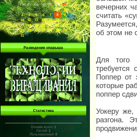
Пн
Вт
Ср
Чт
Пт
Сб
Вс
вечерних ч
1
2
считать «с
3
4
5
6
7
8
9
10
11
12
13
14
15
16
Разумеется
17
18
19
20
21
22
23
об этом не 
24
25
26
27
28
29
30
31
Разведение опарыша
Для того 
требуется 
Поппер от 
которые раб
поппер сдв
Уокеру же,
Статистика
разгона. 
продвижение
Онлайн всего:
1
Гостей:
1
Пользователей:
0