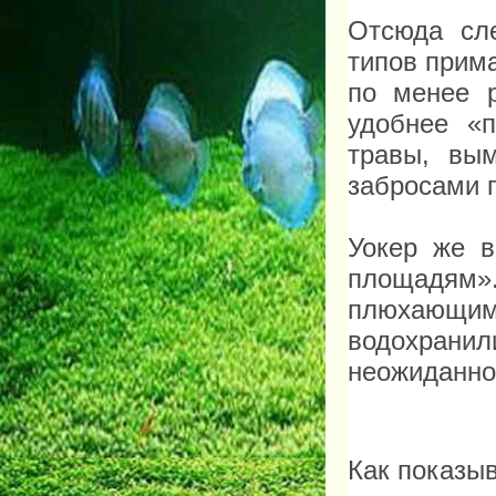
Отсюда сл
типов прим
по менее 
удобнее «
травы, вы
забросами 
Уокер же 
площадям».
плюхающими
водохранил
неожиданно
Как показыв