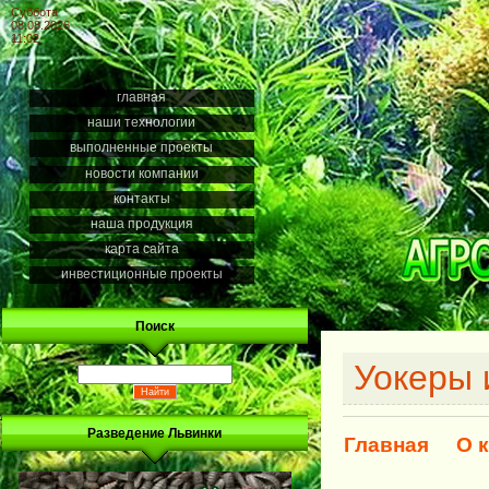
Суббота
08.08.2026
11:02
главная
наши технологии
выполненные проекты
новости компании
контакты
наша продукция
карта сайта
инвестиционные проекты
Поиск
Уокеры 
Разведение Львинки
Главная
О 