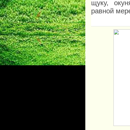
щуку, оку
равной мере