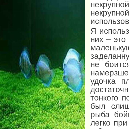
некрупно
некрупно
использов
Я исполь
них – это
маленьк
заделанн
не боитс
намерзшег
удочка п
достаточ
тонкого п
был слиш
рыба бой
легко при