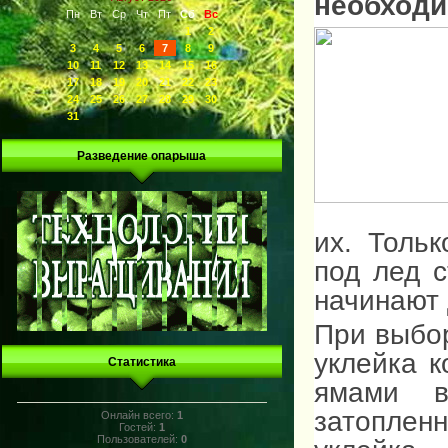
необходи
Пн
Вт
Ср
Чт
Пт
Сб
Вс
1
2
3
4
5
6
7
8
9
10
11
12
13
14
15
16
17
18
19
20
21
22
23
24
25
26
27
28
29
30
31
Разведение опарыша
их. Толь
под лед 
начинают 
При выбор
уклейка 
Статистика
ямами в
затопленн
Онлайн всего:
1
Гостей:
1
Пользователей:
0