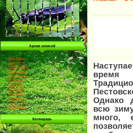
Архив записей
2015 Июль
2015 Август
Наступае
2015 Октябрь
время 
2015 Ноябрь
2015 Декабрь
Традици
2016 Март
2016 Май
Пестовс
2016 Июль
2017 Март
Однако 
2017 Июль
2017 Ноябрь
всю зиму
2018 Апрель
много, 
Календарь
позволя
«
Август 2026
»