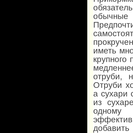
обязател
обычн
Предпоч
самостоят
прокручен
иметь мно
крупного
медленнее
отруби, 
Отруби х
а сухари
из сухар
одному
эффектив
добавит