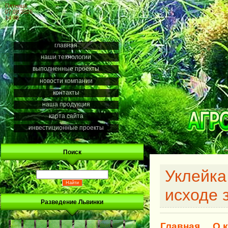
Пятница
07.08.2026
14:48
главная
наши технологии
выполненные проекты
новости компании
контакты
наша продукция
карта сайта
инвестиционные проекты
Поиск
Уклейка
исходе 
Разведение Львинки
Главная
О 