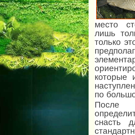
место ст
лишь тол
только эт
предпол
элемент
ориентир
которые 
наступле
по больш
После 
определи
снасть 
стандарт