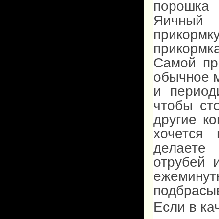
порошка
Яичный 
прикормк
прикормк
Самой пр
обычное м
и период
чтобы ст
другие ко
хочется 
делаете 
отрубей 
ежеминут
подбрасыв
Если в ка