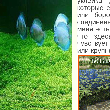
уклейка
которые 
или боро
соединен
меня есть
что зде
чувствуе
или крупн