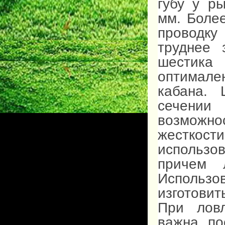
губу у р
мм. Боле
проводк
труднее 
шестика
оптимале
кабана. 
сечении
возможн
жесткост
использов
причем 
Использо
изготовит
При ловл
важна, по