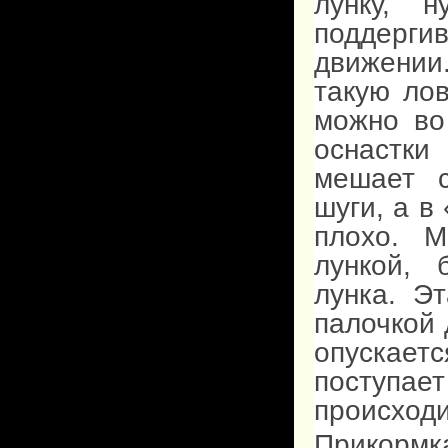
лунку, 
поддерги
движении
такую лов
можно во
оснастки
мешает 
шуги, а в
плохо. 
лункой, 
лунка. Э
палочкой 
опускает
поступа
происходи
Прикормк