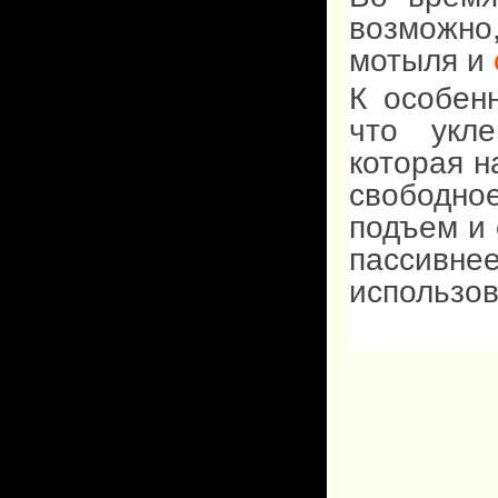
возможно
мотыля и
К особен
что укле
которая н
свободн
подъем и 
пассив
использо