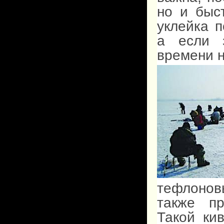
но и быс
уклейка п
а если з
времени н
тефлонов
также пр
Такой ки