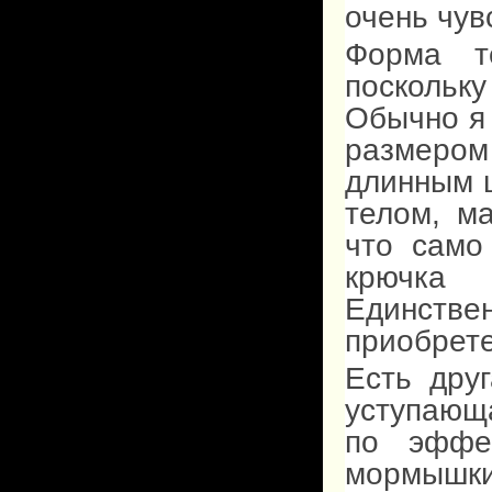
очень чув
Форма т
посколь
Обычно я
размером
длинным 
телом, м
что само
крючка
Единств
приобрете
Есть дру
уступающ
по эффе
мормышк