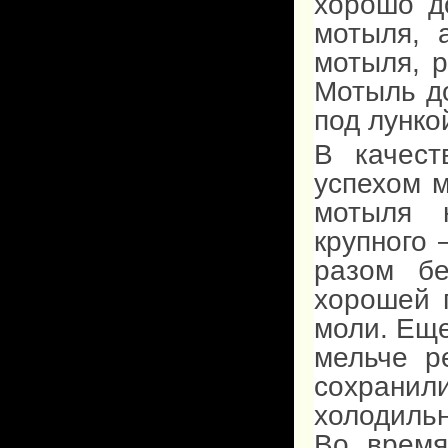
хорошо д
мотыля, 
мотыля, р
Мотыль д
под лунко
В качест
успехом 
мотыля 
крупного 
разом бе
хорошей 
моли. Еще
мельче р
сохранил
холодиль
Во время