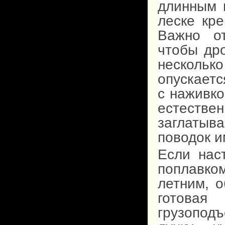
длинным 
леске кр
Важно от
чтобы др
несколь
опускаетс
с наживко
естеств
заглатыва
поводок и
Если нас
поплавко
летним, 
готовая
грузопод