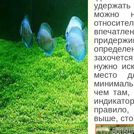
удержать 
можно 
относите
впечатл
придержив
определ
захочетс
нужно ис
место д
минималь
чем там,
индикато
правило, 
выше, сто