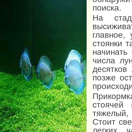
поиска.
На стад
высижива
главное,
стоянки т
начинать
числа лун
десятков 
позже ост
происходи
Прикормк
стоячей 
тяжелый,
Стоит св
легких ч