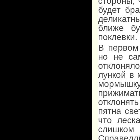
стороны, 
будет бр
деликатн
ближе бу
поклевки.
В первом
но не са
отклонял
лункой в 
мормышк
прижимат
отклонять
пятна све
что леск
слишком
Справедл