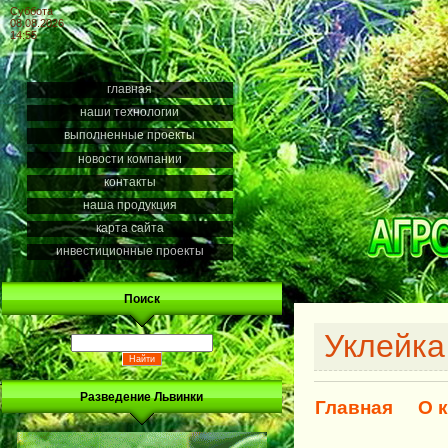
Суббота
08.08.2026
14:55
главная
наши технологии
выполненные проекты
новости компании
контакты
наша продукция
карта сайта
инвестиционные проекты
Поиск
Уклейка
Разведение Львинки
Главная
О 