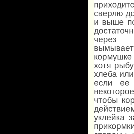
приходитс
сверлю до
и выше п
достаточ
через 
вымывае
кормушке
хотя рыбу
хлеба или
если ее 
некоторое
чтобы ко
действием
уклейка з
прикорм