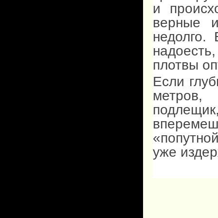
и происх
верные и
недолго.
надоесть
плотвы оп
Если глуб
метров,
подлещик,
вперемеш
«попутной
уже издер