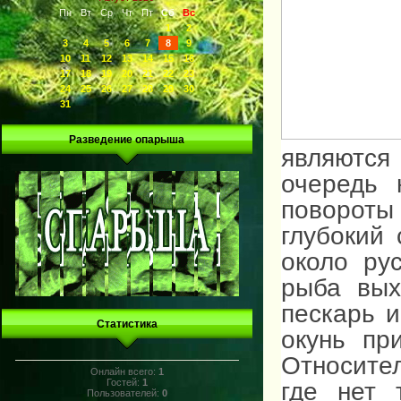
Пн
Вт
Ср
Чт
Пт
Сб
Вс
1
2
3
4
5
6
7
8
9
10
11
12
13
14
15
16
17
18
19
20
21
22
23
24
25
26
27
28
29
30
31
Разведение опарыша
являются
очередь 
повороты 
глубокий
около ру
рыба вых
пескарь и
Статистика
окунь пр
Относите
Онлайн всего:
1
Гостей:
1
где нет 
Пользователей:
0