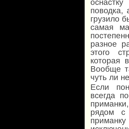
оснастку
поводка, 
грузило б
самая ма
постепен
разное р
этого ст
которая 
Вообще т
чуть ли н
Если пон
всегда п
приманки
рядом с
приманку
исключе