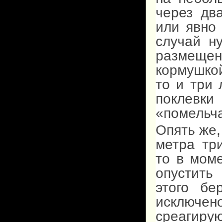
через дв
или явно
случай н
размеще
кормушкой
то и три 
поклев
«помельч
Опять же,
метра тр
то в мом
опустить
этого бе
исключено
среагирую