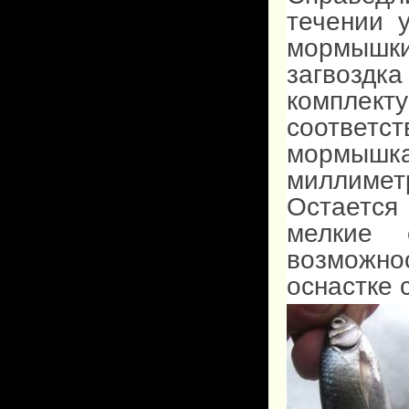
течении 
мормышк
загвозд
компле
соответс
мормышк
миллимет
Остается
мелкие 
возможно
оснастке 