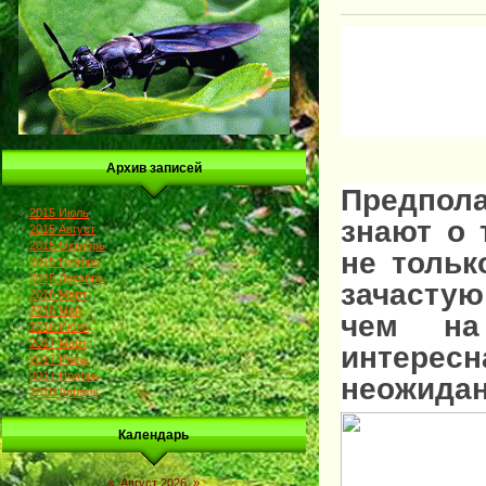
Архив записей
Предпол
2015 Июль
знают о 
2015 Август
2015 Октябрь
не тольк
2015 Ноябрь
2015 Декабрь
зачасту
2016 Март
2016 Май
чем на
2016 Июль
2017 Март
интер
2017 Июль
2017 Ноябрь
неожидан
2018 Апрель
Календарь
«
Август 2026
»