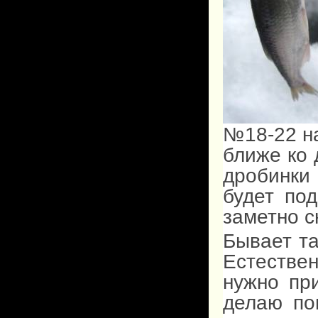
№18-22 на
ближе ко 
дробинки 
будет по
заметно с
Бывает та
Естествен
нужно при
делаю по