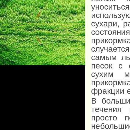
уносить
использу
сухари, 
состоян
прикорм
случаетс
самым ль
песок с 
сухим м
прикорм
фракции е
В больши
течения 
просто п
небольши