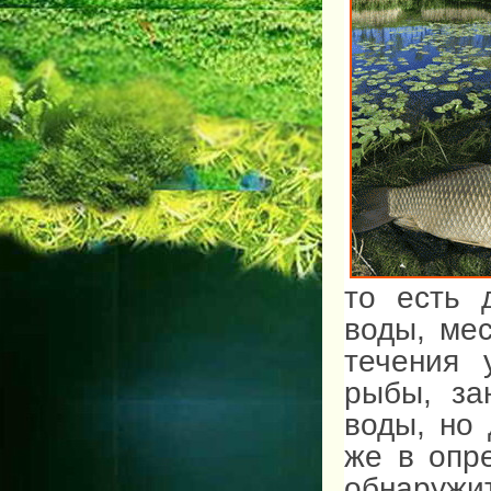
то есть 
воды, ме
течения 
рыбы, за
воды, но 
же в опр
обнаружи