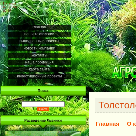
Пятница
07.08.2026
02:12
главная
наши технологии
выполненные проекты
новости компании
контакты
наша продукция
карта сайта
инвестиционные проекты
Поиск
Толстол
Разведение Львинки
Главная
О 