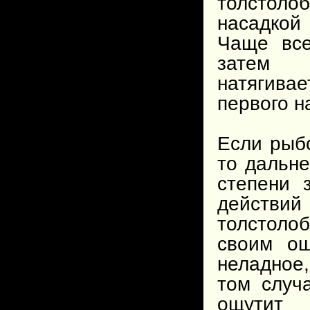
толстолоб
насадкой
Чаще все
затем 
натягива
первого н
Если рыб
то дальн
степени 
действи
толстоло
своим ощ
неладное,
том случ
ощутит 