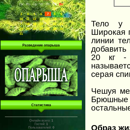
Пн
Вт
Ср
Чт
Пт
Сб
Вс
1
2
3
4
5
6
7
8
9
10
11
12
13
14
15
16
Тело у 
17
18
19
20
21
22
23
24
25
26
27
28
29
30
Широкая 
31
линии тел
Разведение опарыша
добавить 
20 кг -
называетс
серая спи
Чешуя ме
Брюшные
Статистика
остальные
Онлайн всего:
1
Гостей:
1
Образ жи
Пользователей:
0