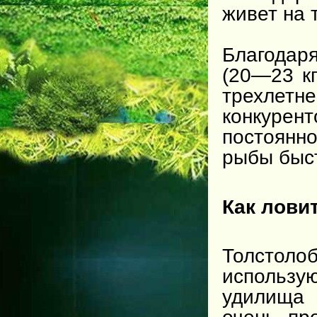
живет на 
Благодар
(20—23 кг
трехлетне
конкуре
постоянно
рыбы быст
Как лови
Толстол
использ
удилища 