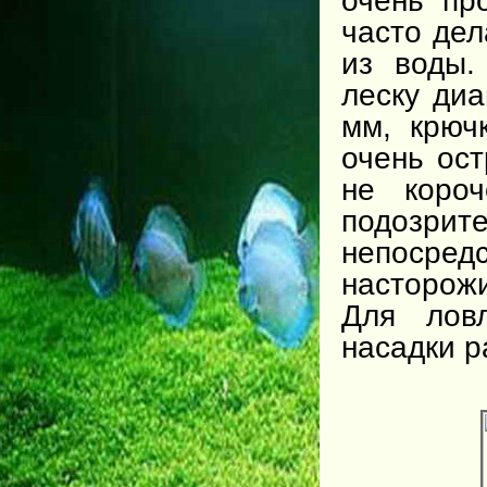
очень пр
часто дел
из воды.
леску ди
мм, крю
очень ос
не короч
подозри
непосред
насторожи
Для лов
насадки р