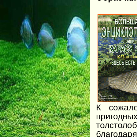
К сожале
пригодн
толстолоб
благодар