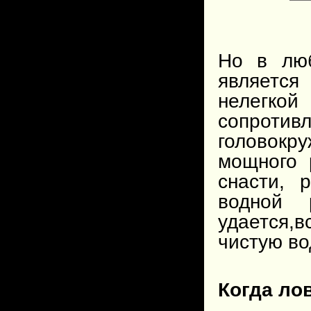
Но в люб
является
нелегко
сопротив
головокр
мощного 
снасти, 
водной 
удается,
чистую во
Когда ло