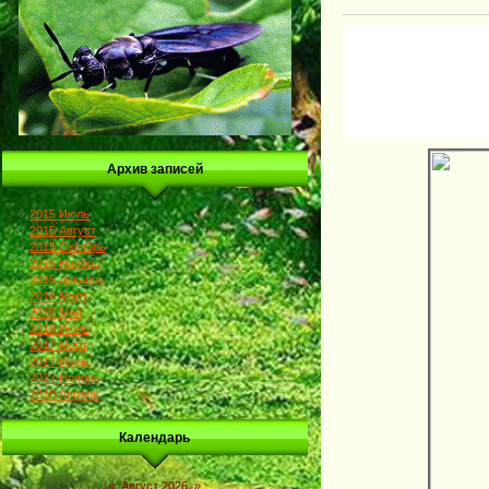
Архив записей
2015 Июль
2015 Август
2015 Октябрь
2015 Ноябрь
2015 Декабрь
2016 Март
2016 Май
2016 Июль
2017 Март
2017 Июль
2017 Ноябрь
2018 Апрель
Календарь
«
Август 2026
»