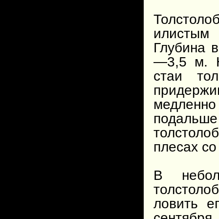
Толстоло
илистым
Глубина 
—3,5 м. 
стаи тол
придерж
медленн
подальше
толстоло
плесах со
В небол
толстоло
ловить е
сентября.