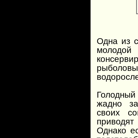
Одна из 
молодой
консерв
рыболовы
водоросл
Голодный
жадно за
своих со
приводят
Однако е