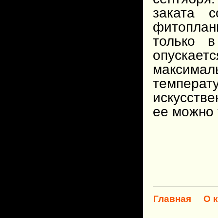
заката с
фитоплан
только в
опуска
максималь
температ
искусств
ее можно 
Главная
О 