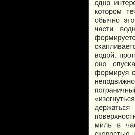
одно интер
котором те
обычно это
части вод
формируетс
скапливает
водой, про
оно опуск
формируя о
неподвижно
пограничн
«изогнутьс
держатьс
поверхност
миль в ча
скоростью