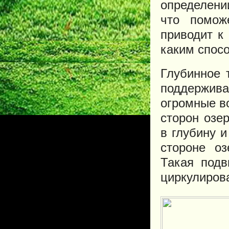
определени
что помож
приводит к
каким спосо
Глубинное 
поддержива
огромные во
сторон озе
в глубину 
стороне оз
Такая подв
циркулирова