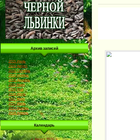
Архив записей
2015 Июль
2015 Август
2015 Октябрь
2015 Ноябрь
2015 Декабрь
2016 Март
2016 Май
2016 Июль
2017 Март
2017 Июль
2017 Ноябрь
2018 Апрель
Календарь
«
Август 2026
»