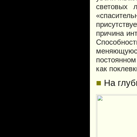
световых 
«спасител
присутств
причина ин
Способнос
меняющуюс
постоянном
как поклевк
■
На глуб