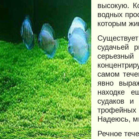
высокую. К
водных про
которым жив
Существует
судачьей 
серьезны
концентрир
самом тече
явно выра
находке е
судаков и
трофейных х
Надеюсь, м
Речное теч