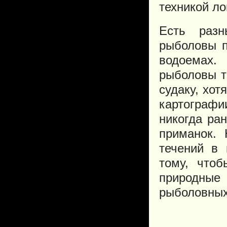
техникой л
Есть разн
рыболовы п
водоемах.
рыболовы т
судаку, хот
картограф
никогда ра
приманок. 
течений в
тому, чтоб
природные
рыболовных