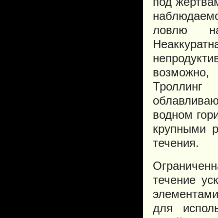
под жертвам
наблюдаем
ловлю на
Неаккурат
непродукти
возможно, 
Троллин
облавлива
водном гор
крупными р
течения.
Ограниченн
течение ус
элементами
для испол