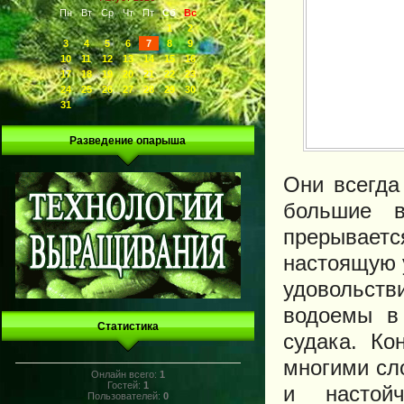
Пн
Вт
Ср
Чт
Пт
Сб
Вс
1
2
3
4
5
6
7
8
9
10
11
12
13
14
15
16
17
18
19
20
21
22
23
24
25
26
27
28
29
30
31
Разведение опарыша
Они всегда
большие 
прерываетс
настоящую 
удовольст
водоемы в
Статистика
судака. Ко
многими сл
Онлайн всего:
1
Гостей:
1
и настой
Пользователей:
0