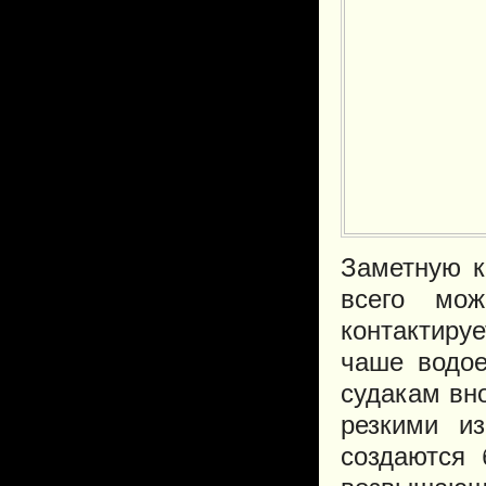
Заметную к
всего мож
контактиру
чаше водо
судакам вн
резкими и
создаются 