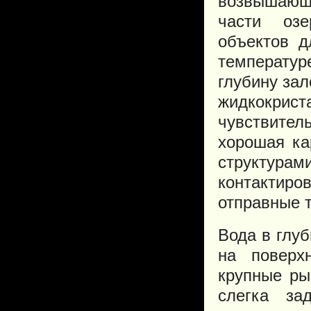
возвышающ
части озе
объектов д
температур
глубину за
жидкокрист
чувствител
хорошая ка
структурам
контакти
отправные 
Вода в глу
на поверх
крупные ры
слегка за