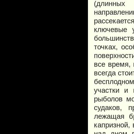
(длинных
направлен
рассекаетс
ключевые 
большинст
точках, ос
поверхност
все время,
всегда стои
бесплодно
участки и
рыболов мо
судаков, 
лежащая б
капризной,
над дном п