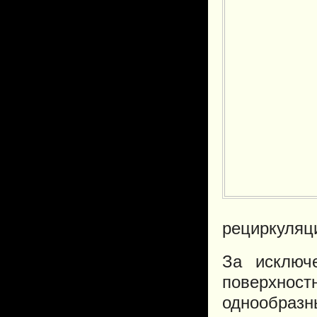
рециркуляци
За исключ
поверхнос
однообразн