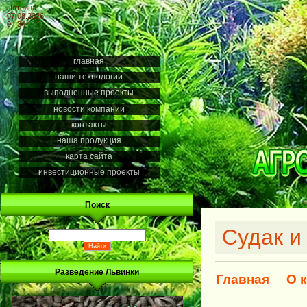
Пятница
07.08.2026
04:34
главная
наши технологии
выполненные проекты
новости компании
контакты
наша продукция
карта сайта
инвестиционные проекты
Поиск
Судак и
Разведение Львинки
Главная
О 