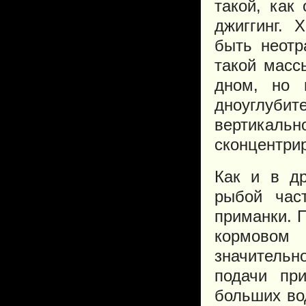
такой, как
джиггинг.
быть неотр
такой масс
дном, но 
дноуглубит
вертикальн
сконцентрир
Как и в др
рыбой час
приманки. 
кормовом
значительн
подачи пр
больших во