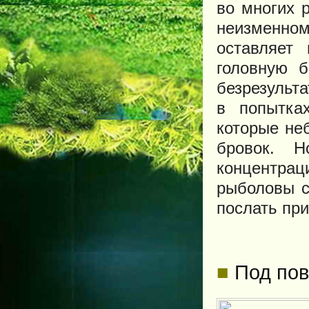
во многих 
неизменно
оставляет
головную б
безрезульт
в попытка
которые не
бровок. 
концентрац
рыболовы с
послать при
■
Под пов