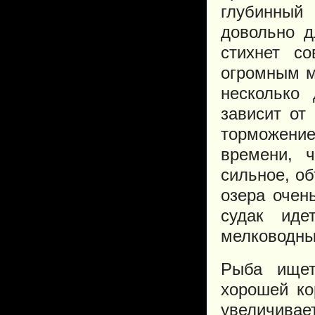
глубинный
довольно д
стихнет с
огромным м
несколько 
зависит от
торможение
времени, 
сильное, о
озера очень
судак иде
мелководны
Рыба ищет
хорошей ко
увеличива