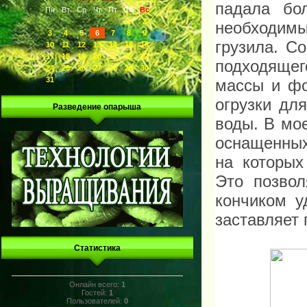
падала бо
Пн
Вт
Ср
Чт
Пт
Сб
Вс
1
2
необходим
3
4
5
6
7
8
9
грузила. С
10
11
12
13
14
15
16
17
18
19
20
21
22
23
подходящег
24
25
26
27
28
29
30
31
массы и фо
огрузки дл
Разведение опарыша
воды. В мо
оснащенных
на которых
Это позвол
кончиком у
заставляет 
Статистика
Онлайн всего:
1
Гостей:
1
Пользователей:
0