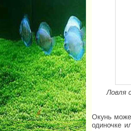
Ловля 
Окунь может
одиночке и