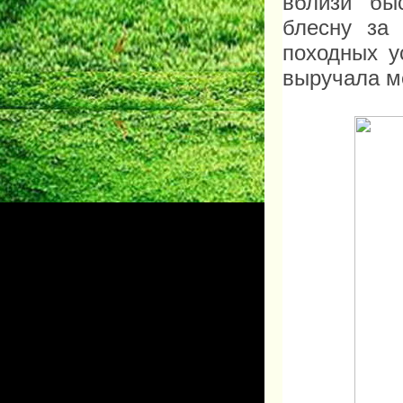
вблизи бы
блесну за
походных у
выручала м