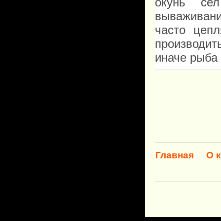
окунь се
вываживани
часто цепл
производит
иначе рыба 
Главная
О 