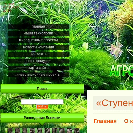
Четверг
06.08.2026
23:13
главная
наши технологии
выполненные проекты
новости компании
контакты
наша продукция
карта сайта
инвестиционные проекты
Поиск
«Ступен
Разведение Львинки
Главная
О 