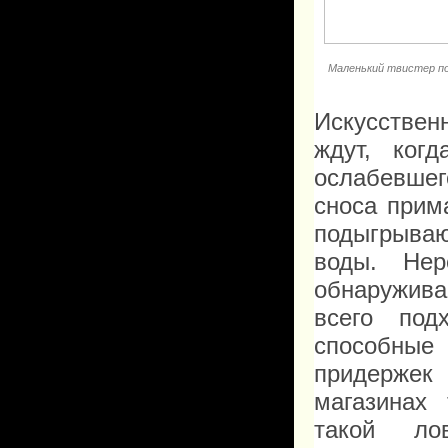
Маленький твистер по
Искусствен
ждут, ког
ослабевшег
сноса прим
подыгрываю
воды. Нер
обнаружива
всего под
способные 
придерже
магазинах
такой ло