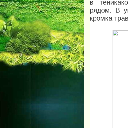
в тени
како
рядом. В у
кромка тра