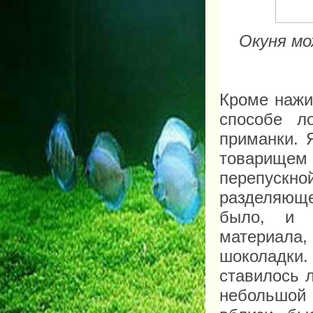
Окуня мо
Кроме нажи
способе л
приманки. 
товарище
перепуск
разделяюще
было, и 
материала
шоколадки
ставилось 
небольшой