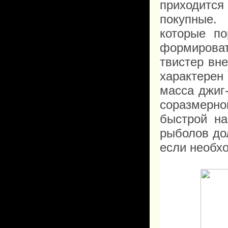
приходится
покупные.
которые по
формироват
твистер вн
характере
масса
джиг
соразмерн
быстрой на
рыболов до
если необх