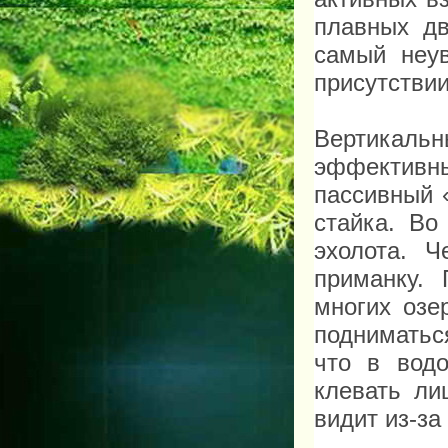
плавных дв
самый неу
присутстви
Вертикальн
эффективны
пассивный 
стайка. Во
эхолота. 
приманку.
многих озе
подниматьс
что в водо
клевать ли
видит
из-за