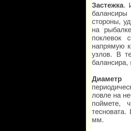
Застежка
. 
балансиры
стороны, у
на рыбалк
поклевок 
напрямую к
узлов. В т
балансира, 
Диаметр 
периодичес
ловле на н
поймете, 
тесновата.
мм.