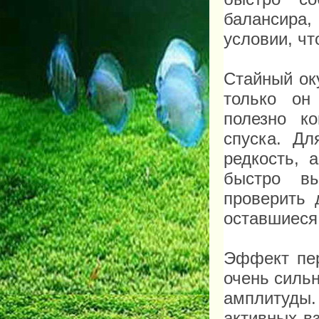
балансира,
условии, ч
Стайный ок
только он
полезно к
спуска. Д
редкость, 
быстро вы
проверить 
оставшиеся
Эффект пе
очень сильн
амплитуды.
активных в