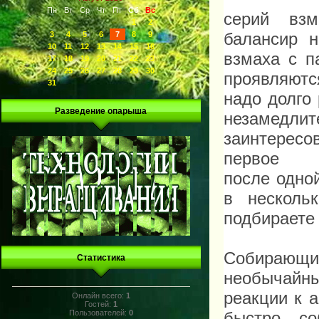
Пн
Вт
Ср
Чт
Пт
Сб
Вс
серий взм
1
2
балансир 
3
4
5
6
7
8
9
10
11
12
13
14
15
16
взмаха с п
17
18
19
20
21
22
23
24
25
26
27
28
29
30
проявляютс
31
надо долго 
Разведение опарыша
незамедлит
заинтересо
первое
после
одно
в несколь
подбираете
Собирающи
Статистика
необычайн
реакции к а
Онлайн всего:
1
Гостей:
1
быстро со
Пользователей:
0