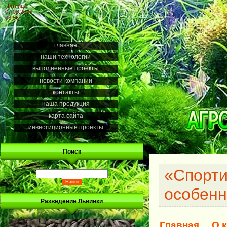
Пятница
07.08.2026
08:56
главная
наши технологии
выполненные проекты
новости компании
контакты
наша продукция
карта сайта
инвестиционные проекты
Поиск
«Спорти
особенн
Разведение Львинки
Главная
О 