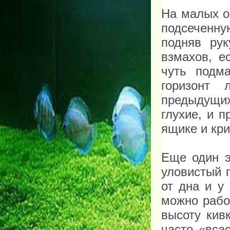
На малых о
подсеченну
подняв ру
взмахов, е
чуть подм
горизонт
предыдущих 
глухие, и 
ящике и кри
Еще один 
уловистый 
от дна и у
можно рабо
высоту кив
часто «вса