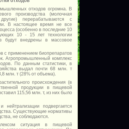
отки отходов
омышленных отходов огромна. В
вого производства (молочная
другие) перерабатываются с
ии. В настоящее время не все
оцесса (особенно в последние 10
дующих 10 - 15 лет технологии
в будут внедрены в массовое
ов с применением биопрепаратов
нок. Агропромышленный комплекс
одов. По данным статистики, в
озяйства выдал почти 68 млн. т
8 млн. т (28% от объема).
растительного происхождения (в
ственной продукции в пищевой
тавил 115,56 млн. т, из них было
и нейтрализации подвергается
одства. Существующие нормативы
дства, не соблюдаются.
лексом ситуация в пищевой