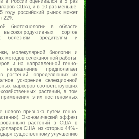
в в России оценивался в 5 раз
лларов США), и в 10 раз меньше,
5 году российский рынок может
т 22%.
ной биотехнологии в области
высокопродуктивных сортов
 к болезням, вредителям и
ики, молекулярной биологии и
ых методов селекционной работы,
еров и на направленной генно-
 направление предполагает
сов растений, определяющих их
ратное ускорение селекционной
ярных маркеров соответствующих
хозяйственных растений, в том
 применения этих постгеномных
е нового признака путем генно-
астения). Экономический эффект
цированных) растений в США в
. долларов США, из которых 44% -
агодаря существенному улучшению