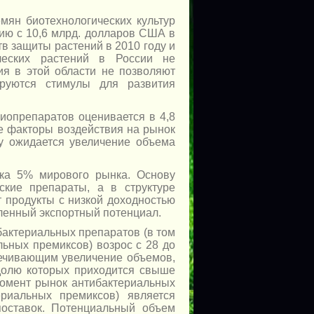
мян биотехнологических культур
ию с 10,6 млрд. долларов США в
тв защиты растений в 2010 году и
ческих растений в России не
ия в этой области не позволяют
ируются стимулы для развития
иопрепаратов оценивается в 4,8
е факторы воздействия на рынок
ду ожидается увеличение объема
дка 5% мирового рынка. Основу
ские препараты, а в структуре
 продукты с низкой доходностью
еленный экспортный потенциал.
ибактериальных препаратов (в том
льных премиксов) возрос с 28 до
ечивающим увеличение объемов,
 долю которых приходится свыше
омент рынок антибактериальных
ериальных премиксов) является
поставок. Потенциальный объем