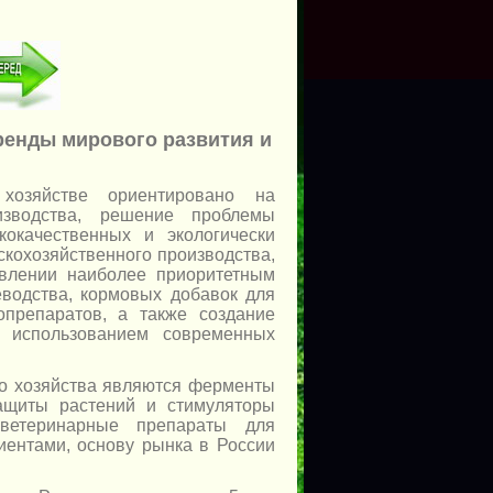
ренды мирового развития и
 хозяйстве ориентировано на
оизводства, решение проблемы
кокачественных и экологически
скохозяйственного производства,
авлении наиболее приоритетным
еводства, кормовых добавок для
опрепаратов, а также создание
 использованием современных
о хозяйства являются ферменты
защиты растений и стимуляторы
 ветеринарные препараты для
иентами, основу рынка в России