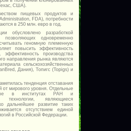
ером в получении клонированных
Техас, США).
чеством пищевых продуктов и
dministration, FDA), потребности
тся в 250 млн. евро в год.
ции обусловлено разработкой
, позволяющих одновременно
ссчитывать геномную племенную
воляет повысить эффективность
, эффективность производства
ого направления рынка являются
атериала сельскохозяйственных
Bred, Дания), Топигс (Topigs) и
наметилась тенденция отставания
 от мирового уровня. Отдельные
одимые в институтах РАН и
ть технологии, являющиеся
ко дальнейшее развитие таких
живается отсутствием единой
огий в Российской Федерации.