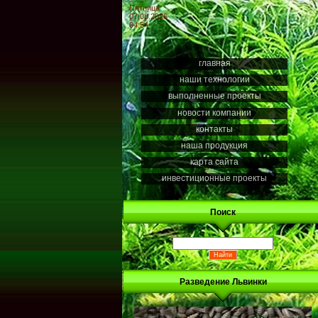
Пятница
07.08.2026
04:54
главная
наши технологии
выполненные проекты
новости компании
контакты
наша продукция
карта сайта
инвестиционные проекты
Поиск
Разведение Львинки