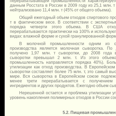
перерабатывающей промышленности характеризует
данным Росстата в России в 2009 году из 25,1 млн. 
нейтрализовано 11,4 млн. т (45% от общего объема).
Общий ежегодный объем отходов спиртового про
т в фактическом весе. В соответствии с экспертн
порядка четверти этого объема. В США отхо
перерабатываются практически на 100% и используют
видах: влажной форме и сухой гранулированной форм
В молочной промышленности одним из ос
производства является молочная сыворотка. По
получено 1,97 млн. т сыворотки, до 2008 года 
сыворотки превышал 2 млн. т. Из этого объем
промышленность направляется порядка 40%). Бол
утилизации как отход производства. В Европейско
сыворотки составляет более 75 млн. т, это самый вы
мире. Вся сыворотка в Европейском союзе подлежи
менее трети перерабатывается с получением 
ингредиентов и других продуктов. Ежегодно объем сыв
Нерешенной остается и проблема утилизации у
уровень накопления полимерных отходов в России сост
5.2. Пищевая промышлен