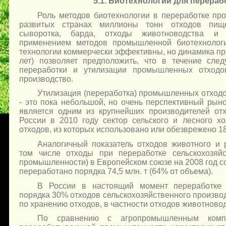
5.1. Биотехнологии для перераб
Роль методов биотехнологии в переработке пр
развитых странах миллионы тонн отходов пище
сыворотка, барда, отходы животноводства и 
применением методов промышленной биотехнолог
технологии коммерчески эффективны, но динамика пр
лет) позволяет предположить, что в течение сле
переработки и утилизации промышленных отходо
производство.
Утилизация (переработка) промышленных отход
- это пока небольшой, но очень перспективный ры
является одним из крупнейших производителей отх
России в 2010 году сектор сельского и лесного х
отходов, из которых использовано или обезврежено 18,
Аналогичный показатель отходов животного и 
том числе отходы при переработке сельскохозяй
промышленности) в Европейском союзе на 2008 год сос
переработано порядка 74,5 млн. т (64% от объема).
В России в настоящий момент переработке 
порядка 30% отходов сельскохозяйственного произв
по хранению отходов, в частности отходов животново
По сравнению с агропромышленным комп