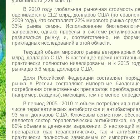
урожайности (229 млн. т).
В 2010 году глобальная рыночная стоимость се
оценивается в 11,2 млрд. долларов США (по сравнен
2009 году), что составляет 22% мирового рынка средс
33% рынка семян. Использование биотехнологи
запрещено, однако пробелы в системе регулирован
развиваться рынку, и, соответственно, не форм
прикладных исследований в этой области.
Текущий объем мирового рынка ветеринарных б
млрд. долларов США. В настоящее время негативны
практически полностью нивелированы, и к 2015 го
рынка до 5,6 млрд. долларов США.
Доля Российской Федерации составляет поря
рынка в России составляют импортные биологиче
потребления отечественных препаратов преобладают
(например, вакцины), имеющие, тем не менее, опред
В период 2005 - 2010 гг. объем потребления ант
числе терапевтических антибиотиков и антибактериа
93 млн. долларов США. Ключевым сегментом, обесп
является сектор терапевтических антибиотиков, на
80% объема в денежном выражении. В настоящий м
препаратов (как терапевтических, так и антибакт
практически полностью зависимым от импортных 