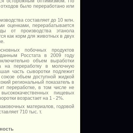
ся осторожным оптимизмом. По
т отходов было переработано или
изводства составляет до 10 млн.
ыми оценками, перерабатывается
ды от производства этанола
ся как корм для животных в двух
е.
новных побочных продуктов
 данным Росстата в 2009 году
включительно объем выработки
а на переработку в молочную
ьшая часть сыворотки подлежит
м союзе объем доступной жидкой
сокий региональный показатель в
т переработке, в том числе не
высококачественных пищевых
оротки возрастает на 1 - 2%.
паковочных материалов, годовой
авляет 710 тыс. т.
ность