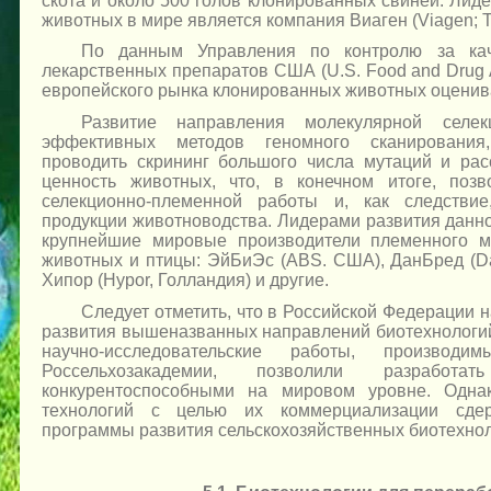
скота и около 500 голов клонированных свиней. Лид
животных в мире является компания Виаген (Viagen; 
По данным Управления по контролю за ка
лекарственных препаратов США (U.S. Food and Drug A
европейского рынка клонированных животных оцениваю
Развитие направления молекулярной селек
эффективных методов геномного сканирования
проводить скрининг большого числа мутаций и ра
ценность животных, что, в конечном итоге, поз
селекционно-племенной работы и, как следствие
продукции животноводства. Лидерами развития данн
крупнейшие мировые производители племенного м
животных и птицы: ЭйБиЭс (ABS. США), ДанБред (Dan
Хипор (Hypor, Голландия) и другие.
Следует отметить, что в Российской Федерации 
развития вышеназванных направлений биотехнологий
научно-исследовательские работы, произв
Россельхозакадемии, позволили разработа
конкурентоспособными на мировом уровне. Одна
технологий с целью их коммерциализации сдер
программы развития сельскохозяйственных биотехнол