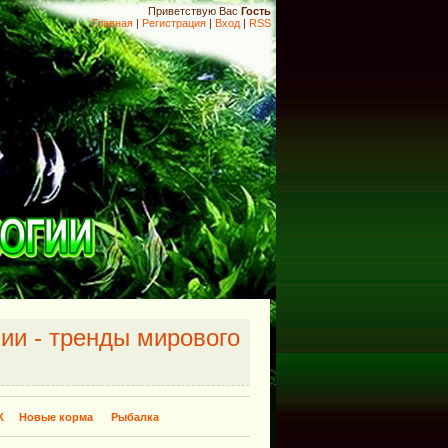
Приветствую Вас
Гость
Главная
|
Регистрация
|
Вход
|
RSS
ии - тренды мирового
К
Новые корма
Рыбалка
​