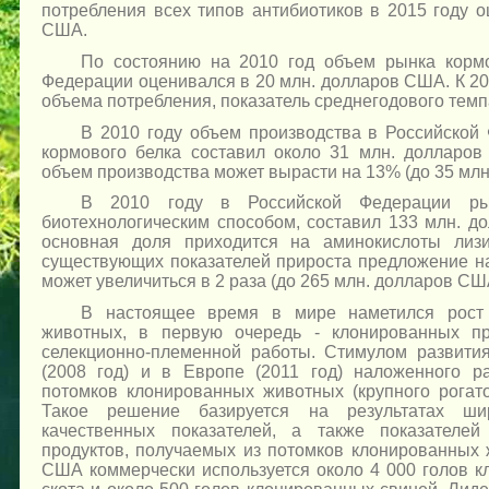
потребления всех типов антибиотиков в 2015 году о
США.
По состоянию на 2010 год объем рынка корм
Федерации оценивался в 20 млн. долларов США. К 20
объема потребления, показатель среднегодового темп
В 2010 году объем производства в Российской
кормового белка составил около 31 млн. долларов
объем производства может вырасти на 13% (до 35 мл
В 2010 году в Российской Федерации рын
биотехнологическим способом, составил 133 млн. д
основная доля приходится на аминокислоты лиз
существующих показателей прироста предложение на
может увеличиться в 2 раза (до 265 млн. долларов СШ
В настоящее время в мире наметился рост 
животных, в первую очередь - клонированных пр
селекционно-племенной работы. Стимулом развит
(2008 год) и в Европе (2011 год) наложенного р
потомков клонированных животных (крупного рогатог
Такое решение базируется на результатах ши
качественных показателей, а также показателей
продуктов, получаемых из потомков клонированных
США коммерчески используется около 4 000 голов кл