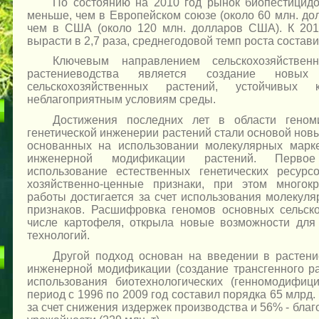
По состоянию на 2010 год рынок биопестицидо
меньше, чем в Европейском союзе (около 60 млн. до
чем в США (около 120 млн. долларов США). К 201
вырасти в 2,7 раза, среднегодовой темп роста состави
Ключевым направлением сельскохозяйствен
растениеводства является создание новых 
сельскохозяйственных растений, устойчивых
неблагоприятным условиям среды.
Достижения последних лет в области геном
генетической инженерии растений стали основой нов
основанных на использовании молекулярных марк
инженерной модификации растений. Первое
использование естественных генетических ресур
хозяйственно-ценные признаки, при этом многок
работы достигается за счет использования молекул
признаков. Расшифровка геномов основных сельско
числе картофеля, открыла новые возможности для
технологий.
Другой подход основан на введении в растени
инженерной модификации (создание трансгенного р
использования биотехнологических (генномодифи
период с 1996 по 2009 год составил порядка 65 млрд
за счет снижения издержек производства и 56% - бл