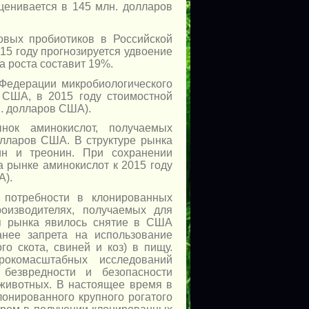
ценивается в 145 млн. долларов
овых пробиотиков в Российской
15 году прогнозируется удвоение
а роста составит 19%.
 Федерации микробиологического
 США, в 2015 году стоимостной
н. долларов США).
ок аминокислот, получаемых
олларов США. В структуре рынка
ин и треонин. При сохранении
 рынке аминокислот к 2015 году
А).
потребности в клонированных
оизводителях, получаемых для
ия рынка явилось снятие в США
анее запрета на использование
о скота, свиней и коз) в пищу.
рокомасштабных исследований
 безвредности и безопасности
 животных. В настоящее время в
онированного крупного рогатого