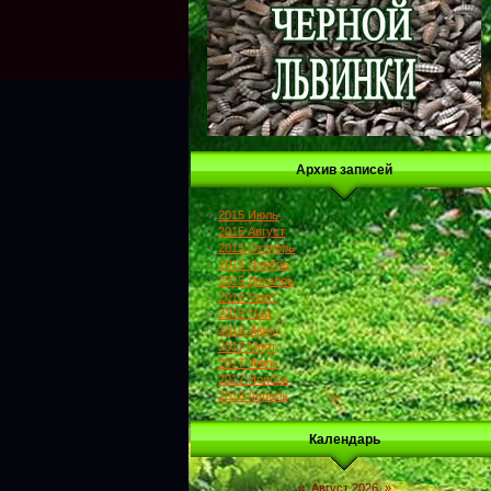
Архив записей
2015 Июль
2015 Август
2015 Октябрь
2015 Ноябрь
2015 Декабрь
2016 Март
2016 Май
2016 Июль
2017 Март
2017 Июль
2017 Ноябрь
2018 Апрель
Календарь
«
Август 2026
»