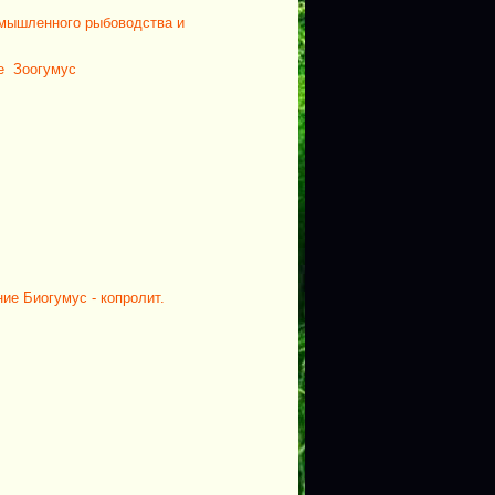
омышленного рыбоводства и
ие Зоогумус
ние
Биогумус - копролит.