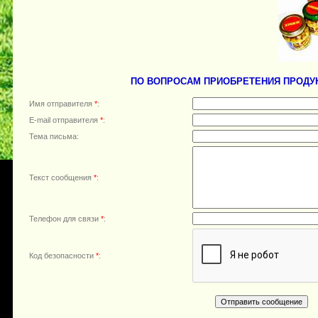
ПО ВОПРОСАМ ПРИОБРЕТЕНИЯ ПРОДУ
Имя отправителя
*
:
E-mail отправителя
*
:
Тема письма:
Текст сообщения
*
:
Телефон для связи
*
:
Код безопасности
*
: