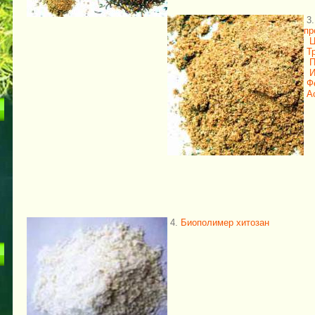
3
пр
Т
П
И
Ф
А
4.
Биополимер хитозан