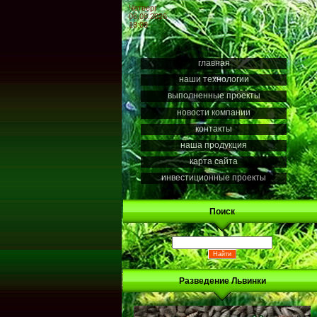
Четверг
06.08.2026
18:09
главная
наши технологии
выполненные проекты
новости компании
контакты
наша продукция
карта сайта
инвестиционные проекты
Поиск
Разведение Львинки