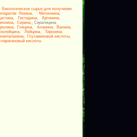
.
Биологическое сырье для получения
епаратов:
Лизина,
Метионина,
Цистина,
Гистидина,
Аргинина,
реонина,
Серина,;
Сератицина,
ролина,
Глицина,
Аланина,
Валина,
золейцина,
Лейцина,
Тирозина,
енилаланина,
Глутаминовой кислоты,
спарагиновый кислоты