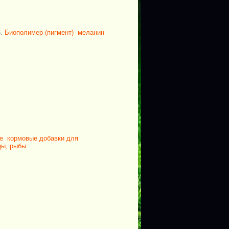
6.
Биополимер (пигмент) меланин
е кормовые добавки для
цы, рыбы.