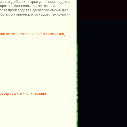
ивных добавок, сырье для производства
паратов, биополимеры хитозан и
огии производства дешевого сырья для
ботки органических отходов, технологии
:
тва хитозан-меланинового комплекса,
зводства хитина, хитозана