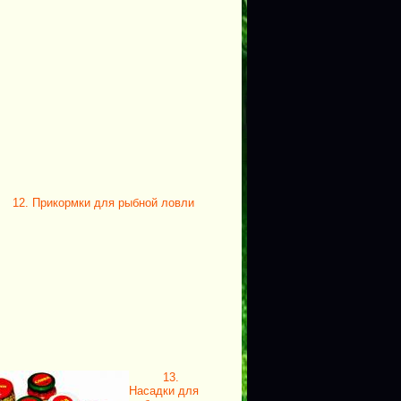
12. Прикормки для рыбной ловли
13.
Насадки для