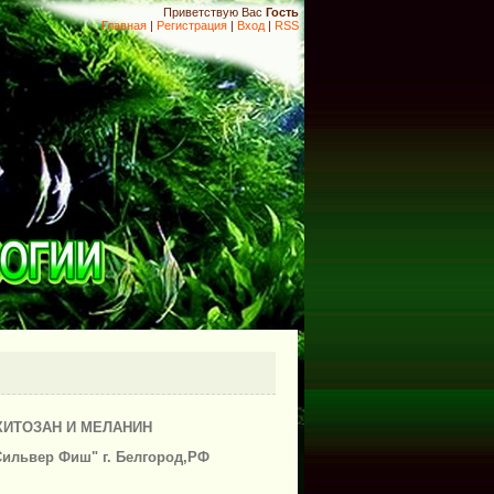
Приветствую Вас
Гость
Главная
|
Регистрация
|
Вход
|
RSS
ИТОЗАН И МЕЛАНИН
Сильвер Фиш" г. Белгород,РФ