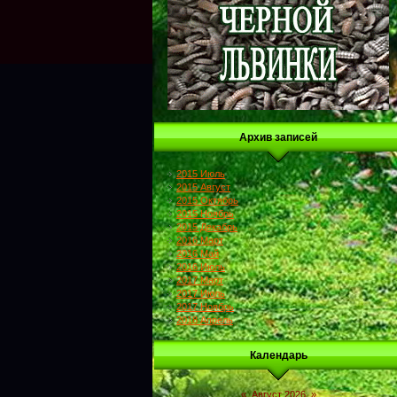
Архив записей
2015 Июль
2015 Август
2015 Октябрь
2015 Ноябрь
2015 Декабрь
2016 Март
2016 Май
2016 Июль
2017 Март
2017 Июль
2017 Ноябрь
2018 Апрель
Календарь
«
Август 2026
»