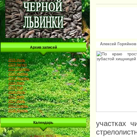
Алексей Горяйнов
Архив записей
2015 Июль
2015 Август
2015 Октябрь
2015 Ноябрь
2015 Декабрь
2016 Март
2016 Май
2016 Июль
2017 Март
2017 Июль
2017 Ноябрь
2018 Апрель
участках ч
Календарь
стрелолист
«
Август 2026
»