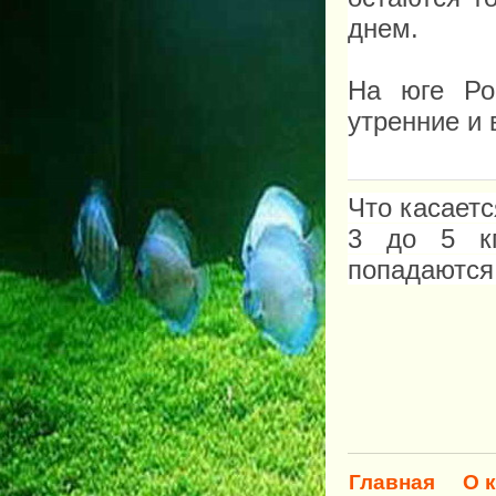
днем.
На юге Ро
утренние и
Что касает
3 до 5 кг
попадаются
Главная
О 