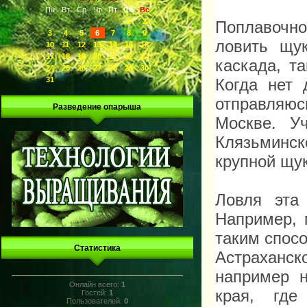
Пн
Вт
Ср
Чт
Пт
Сб
Вс
1
2
Поплавочн
3
4
5
6
7
8
9
ловить щу
10
11
12
13
14
15
16
17
18
19
20
21
22
23
каскада, т
24
25
26
27
28
29
30
31
Когда нет 
отправляю
Разведение опарыша
Москве. У
Клязьминск
крупной щу
Ловля эта
Например, 
таким спосо
Статистика
Астраханск
например н
Онлайн всего:
1
края, где
Гостей:
1
Пользователей:
0