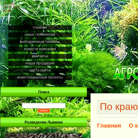
Четверг
06.08.2026
09:58
главная
наши технологии
выполненные проекты
новости компании
контакты
наша продукция
карта сайта
инвестиционные проекты
Поиск
По краю
Разведение Львинки
Главная
О 