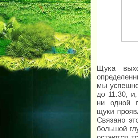
Щука вых
определенн
мы успешно
до 11.30, 
ни одной п
щуки прояв
Связано эт
большой гл
остаются т