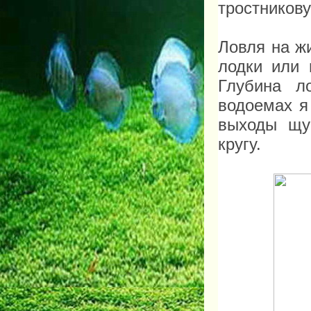
тростников
Ловля на ж
лодки или 
Глубина л
водоемах я
выходы щу
кругу.